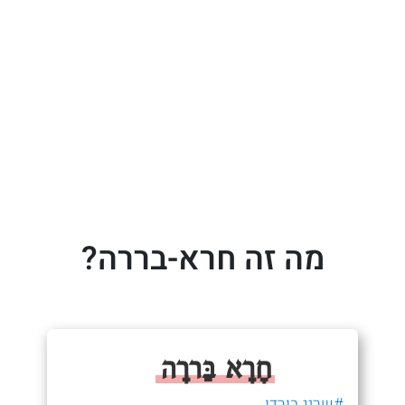
מה זה חרא-בררה?
חָרָא בַּררָה
#שריג בורדו