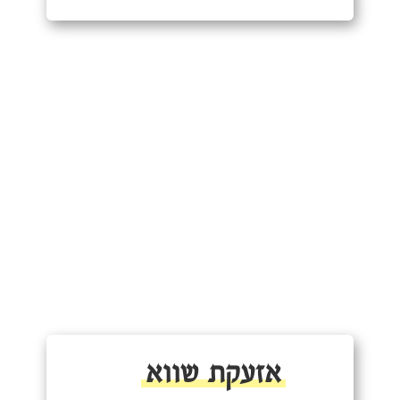
אזעקת שווא