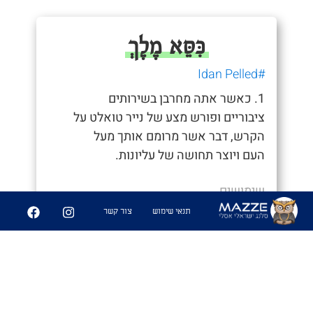
כִּסֵּא מֶלֶךְ
#Idan Pelled
1. כאשר אתה מחרבן בשירותים
ציבוריים ופורש מצע של נייר טואלט על
הקרש, דבר אשר מרומם אותך מעל
העם ויוצר תחושה של עליונות.
שימושים
תנאי שימוש
צור קשר
- "תקשיב, הגעתי לבית של עומרי, אני
מתקשר אליו שירד והסנוב הזה אומר לי
חכה כמה דקות אני מחרבן. אז עכשיו אני
מחכה שהמנאייק הזה ירד מהכיסא מלך
שלו, ויבוא לאכול סודוך עם פשוטי העם"