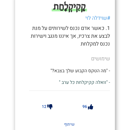
קָקִיקְלׇחַת
#שוידלה לוי
1. כאשר אדם נכנס לשירותים על מנת
לבצע את צרכיו, אך איננו מנגב וישירות
נכנס למקלחת
שימושים
- "מה הטקס הקבוע שלך בצבא?"
- "וואלה קקיקלחת כל ערב "
12
96
שיתוף