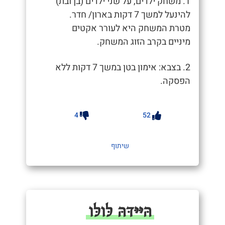
1. משחק ילדים, על שני ילדים (בן ובת)
להינעל למשך 7 דקות בארון/ חדר.
מטרת המשחק היא לעורר אקטים
מיניים בקרב הזוג המשחק.
2. בצבא: אימון בטן במשך 7 דקות ללא
הפסקה.
4
52
שיתוף
הּיּיּדּהּ לּולּו