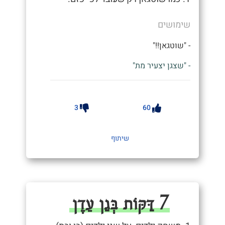
שימושים
- "שוטגאן!!"
- "שצגן יצעיר מת"
3
60
שיתוף
7 דַּקּוֹת בְּגַן עֵדֶן