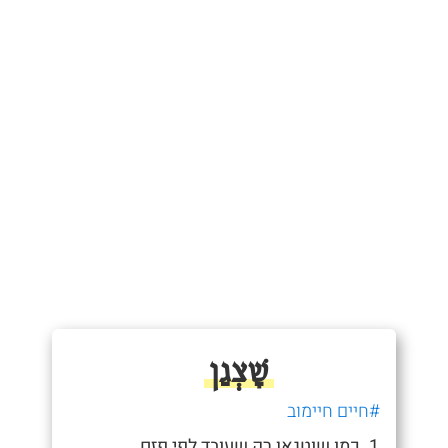
שָׁצְגַן
#חיים חיימוב
1. כמו שוטגאן רק שעובד לפי פזם.