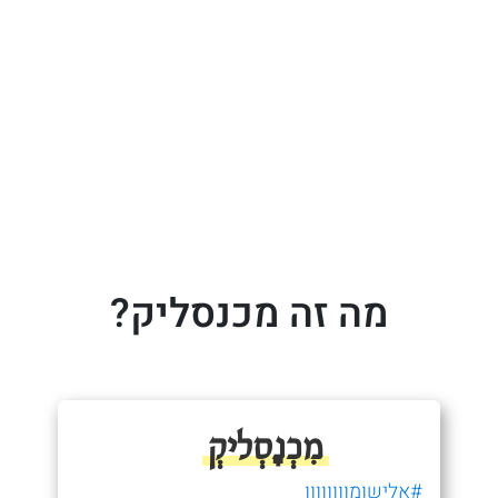
מה זה מכנסליק?
מִכְנָסְליקְ
#אלישומוווווווו