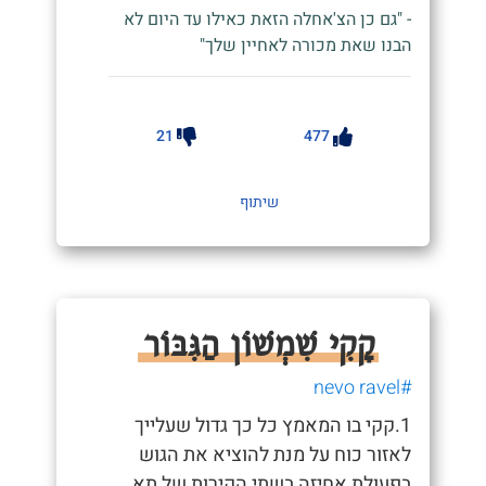
- "גם כן הצ'אחלה הזאת כאילו עד היום לא
הבנו שאת מכורה לאחיין שלך"
21
477
שיתוף
קָקִי שִׁמְשׁוֹן הַגִּבּוֹר
#nevo ravel
1.קקי בו המאמץ כל כך גדול שעלייך
לאזור כוח על מנת להוציא את הגוש
בפעולת אחיזה בשתי הקירות של תא