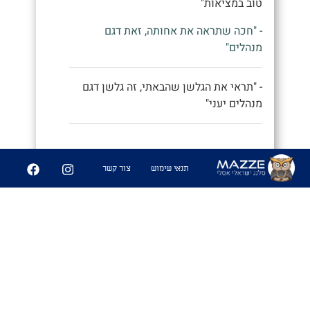
טוב במציאות"
- "חכה שתראה את אחותה, זאת דגם
מנהלים"
- "תראי את הגלשן שהבאתי, זה גלשן דגם
מנהלים יעני"
9
252
תנאי שימוש
צור קשר
שיתוף
פִּיצֻוּחִים