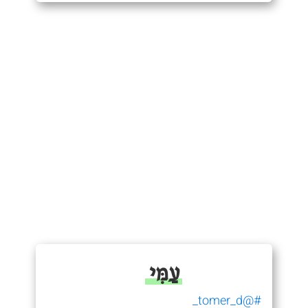
עַמִּי
#@tomer_d_