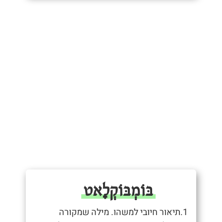
בּוֹמְבּוֹקְלָאט
1.תיאור חיובי למשהו. מילה שמקורה