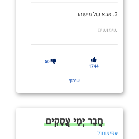
3. אבא של מישהו
שימושים
50
1744
שיתוף
חֲבֵר יְמֵי עֲסָקִים
#פישטול