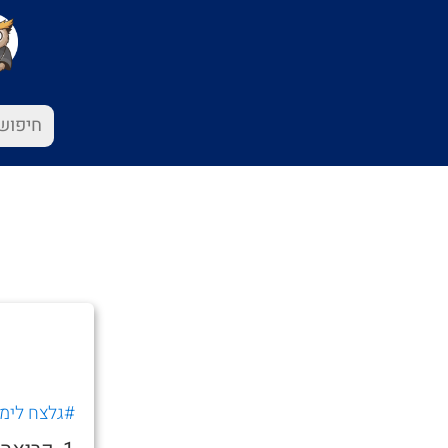
#גלצח לימי