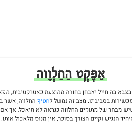
אֵפֶקְט הַחַלְוָוה
 בצבא בה חייל יאבחן בחורה ממוצעת כאטרקטיבית, מפא
כשירות בסביבתו. מצב זה נמשל ל
חטיף
החלווה, אשר ב
יש מבחר של מתוקים החלווה כנראה לא תיאכל, אך אם 
יד הנגיש וקיים הצורך בסוכר, אין מנוס מלאכול אותו.