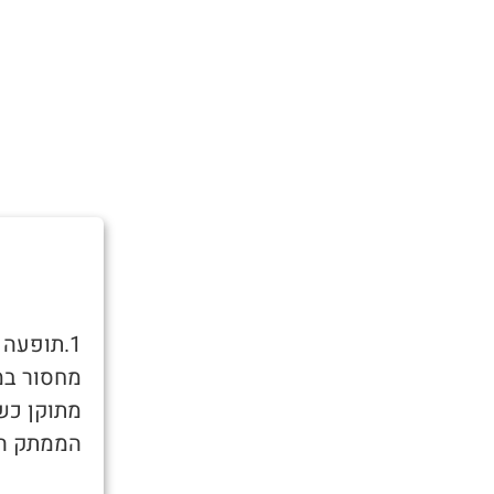
1.תופעה
מחסור במ
מתוקן כש
הממתק היח