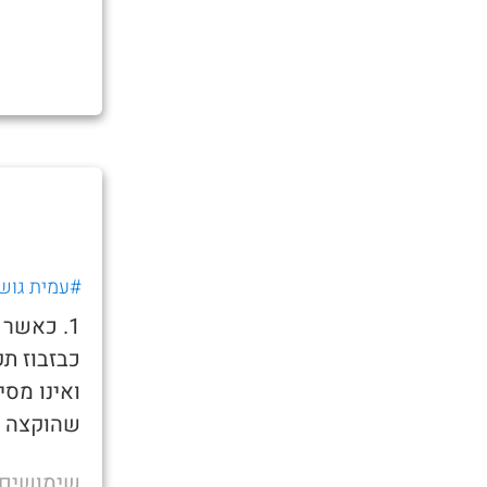
#עמית גוש
1. כאשר 
כבזבוז תק
ואינו מסי
שהוקצה ל
שימושים