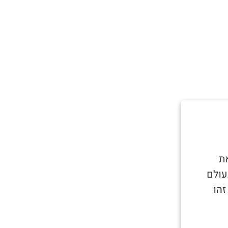
ת
עולם
זהו