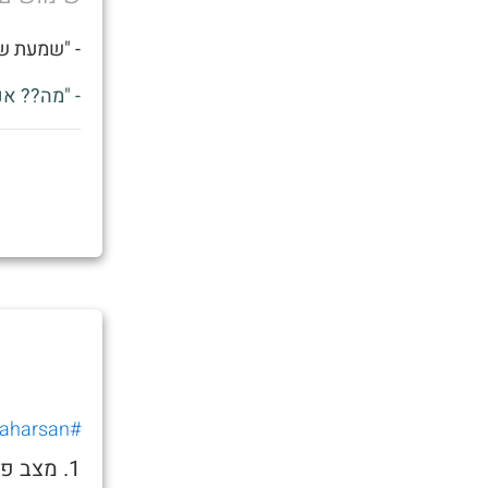
- "שמעת ש
- "מה?? אנ
#shaharsan
1. מצב 