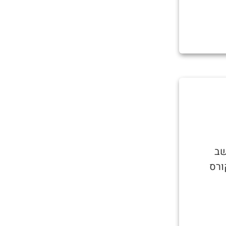
שב
ורס