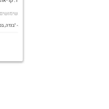
1. קריאה המבטאת חדווה ההתקוממות נפש
שימושים
- "בנדה, ב