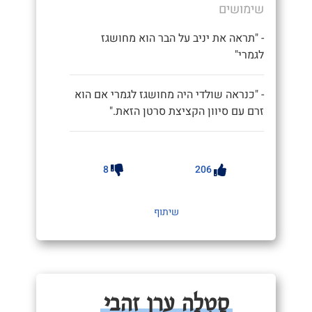
שימושים
- "תראה את יניב על הבר הוא מחושגז
לגמרי"
- "כנראה שולדי היה מחושגז לגמרי אם הוא
זרם עם סיוון הקציצת סרטן הזאת."
8
206
שיתוף
סַטְלָה ערן זהבי