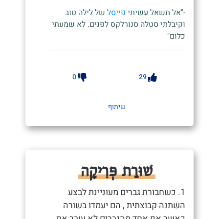
-"אל תשאל עשיתי
פייסל
של לילה טוב
וקיבלתי סטלה סנורלקס לפנים. לא שמעתי
כלום"
0
29
שיתוף
שׁוּרַת פְּרִיקָה
1. כשחבורת גברים מעוניינת לבצע
השתנה קבוצתית , הם יעמדו בשורה
כאשר אף אחד מהגברים לא עובר את