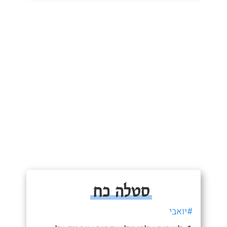
סטלה כח
#יואבי