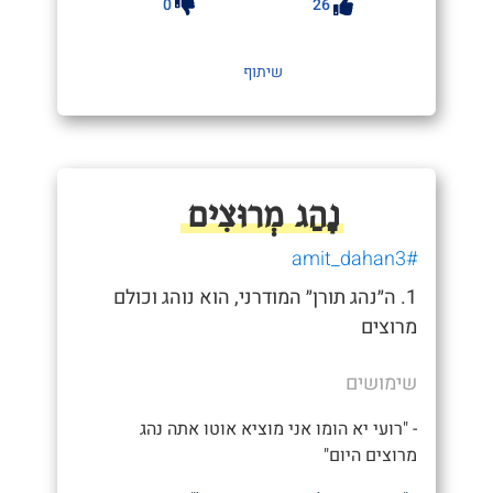
0
26
שיתוף
נָהַג מְרוּצִים
#amit_dahan3
1. ה״נהג תורן״ המודרני, הוא נוהג וכולם
מרוצים
שימושים
- "רועי יא הומו אני מוציא אוטו אתה נהג
מרוצים היום"