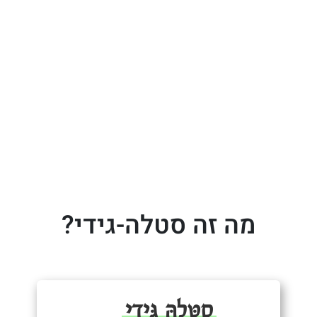
מה זה סטלה-גידי?
סַטְּלָהּ גִּידִי