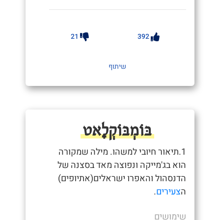
21
392
שיתוף
בּוֹמְבּוֹקְלָאט
1.תיאור חיובי למשהו. מילה שמקורה
הוא בג'מייקה ונפוצה מאד בסצנה של
הדנסהול והאפרו ישראלים(אתיופים)
ה
צעירים
.
שימושים