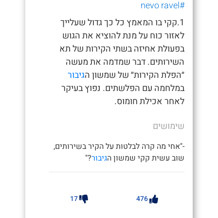
#nevo ravel
1.קקי בו המאמץ כל כך גדול שעלייך
לאזור כוח על מנת להוציא את הגוש
בפעולת אחיזה בשתי הקירות של תא
השירותים. דבר שמדמה את מעשה
״הפלת הקירות״ של שמשון ה
גיבור
במלחמה עם הפלשתים. נפוץ בעיקר
לאחר אכילת חומוס.
שימושים
-"אחי מה קרה לבלטות על הקיר בשירותים,
שוב עשית קקי שמשון ה
גיבור
?"
17
476