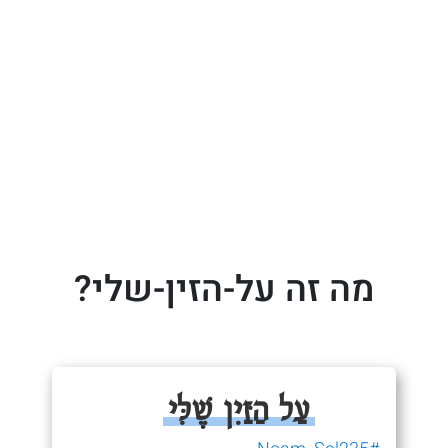
מה זה על-הזין-שלי?
עַל הַזַּיִן שֶׁלִּי