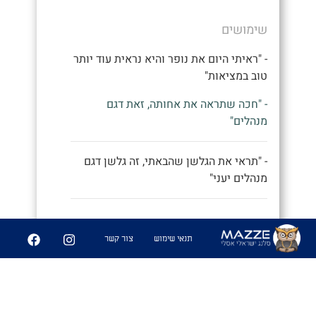
שימושים
- "ראיתי היום את נופר והיא נראית עוד יותר
טוב במציאות"
- "חכה שתראה את אחותה, זאת דגם
מנהלים"
- "תראי את הגלשן שהבאתי, זה גלשן דגם
מנהלים יעני"
9
252
תנאי שימוש
צור קשר
שיתוף