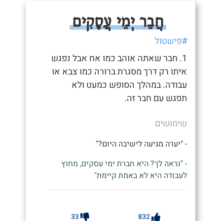
חֲבֵר יְמֵי עֲסָקִים
#פישטול
1. חבר שאתה אוהב כמו אח אבל נפגש
איתו רק דרך מסגרת ברורה כמו צבא או
עבודה. במהלך הסופש כמעט ולא
תפגש עם חבר זה.
שימושים
- "יערה מגיעה לישיבה היום?"
- "נראה לך? היא חברת ימי עסקים, מחוץ
לעבודה היא לא באמת קיימת"
33
832