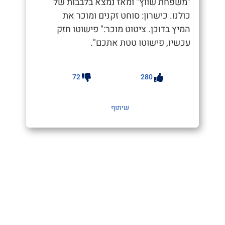
"משפחת שווץ" ומאז נמצא בלבבות של
כולנו. כישרון: סוחט זקנים ומוכר את
המיץ בדוכן. ציטוט מוכר:" פישוטו חזק
עכשיו, פישוטו טטת אתכם".
72
280
שיתוף