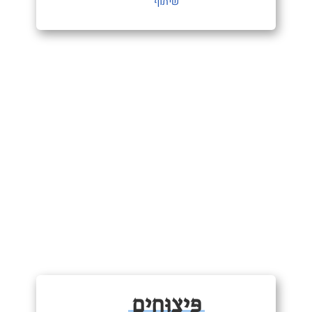
שיתוף
פִּיצֻוּחִים