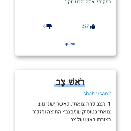
במקומי. איזה בזבוז תקן"
6
227
שיתוף
רֹאשׁ צָב
#shaharsan
1. מצב פרה-צואתי. כאשר ישנו גוש
צואתי בטוסיק שמבצבץ החוצה ומזכיר
בצורתו ראש של צב.