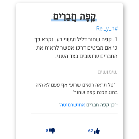
קָפֶה חֲבֵרִים
#Rei_y_h
1. קפה שחור דליל ועשוי רע. נקרא כך
כי אם מביטים דרכו אפשר לראות את
החברים שיושבים בצד השני.
שימושים
- "טל תראה רואים שרועי אף פעם לא היה
בחוג הכנת קפה שחור"
-"כן קפה חברים
אחושרמוטה
"
8
62