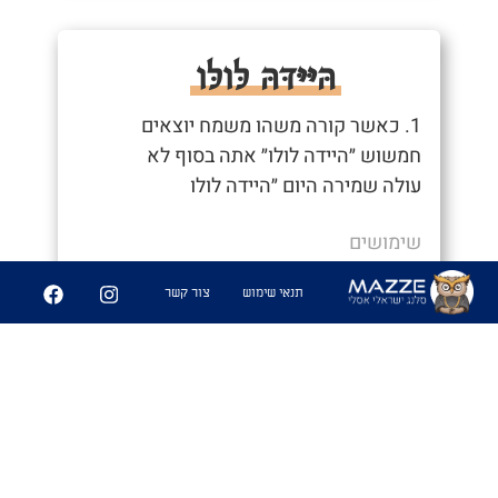
הּיּיּדּהּ לּולּו
1. כאשר קורה משהו משמח יוצאים
חמשוש ״היידה לולו״ אתה בסוף לא
עולה שמירה היום ״היידה לולו
שימושים
- "יוצאים חמשוש ״היידה לולו״"
תנאי שימוש
צור קשר
4
49
שיתוף