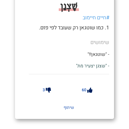
שָׁצְגַן
#חיים חיימוב
1. כמו שוטגאן רק שעובד לפי פזם.
שימושים
- "שוטגאן!!"
- "שצגן יצעיר מת"
3
60
שיתוף