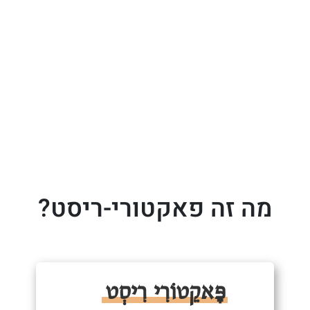
מה זה פאקטורי-ריסט?
פָּאקֵטוֹרִי רִיסְט