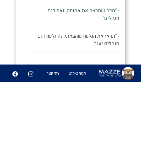
- "חכה שתראה את אחותה, זאת דגם
מנהלים"
- "תראי את הגלשן שהבאתי, זה גלשן דגם
מנהלים יעני"
9
252
תנאי שימוש
צור קשר
שיתוף
פִּיצֻוּחִים