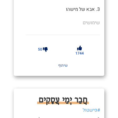
3. אבא של מישהו
שימושים
50
1744
שיתוף
חֲבֵר יְמֵי עֲסָקִים
#פישטול