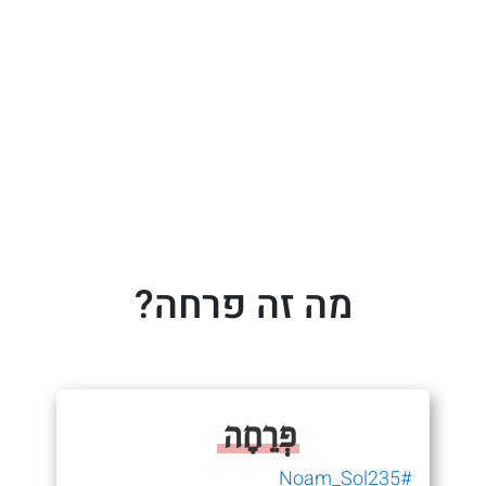
מה זה פרחה?
פְרֵחָה
#Noam_Sol235