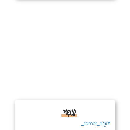
עַמִּי
#@tomer_d_