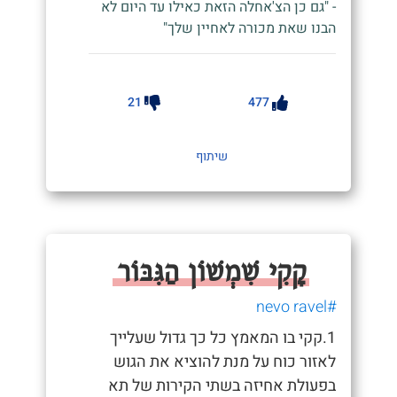
- "גם כן הצ'אחלה הזאת כאילו עד היום לא
הבנו שאת מכורה לאחיין שלך"
21
477
שיתוף
קָקִי שִׁמְשׁוֹן הַגִּבּוֹר
#nevo ravel
1.קקי בו המאמץ כל כך גדול שעלייך
לאזור כוח על מנת להוציא את הגוש
בפעולת אחיזה בשתי הקירות של תא