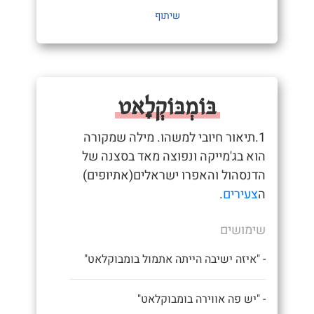
שיתוף
בּוֹמְבּוֹקְלָאט
1.תיאור חיובי למשהו. מילה שמקורה
הוא בג'מייקה ונפוצה מאד בסצנה של
הדנסהול והאפרו ישראלים(אתיופים)
ה
צעירים
.
שימושים
- "איזה ישיבה הייתה אתמול בומבוקלאט"
- "יש פה אווירה בומבוקלאט"