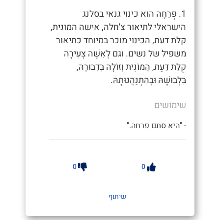
1. פְרֵחָה הוא כינוי גנאי בסלנג
הישראלי לתיאור צ'חלה, אישה המונית,
קלת דעת, הכינוי מוכר במיוחד כתיאור
משפיל של נשים. וגם לְאִשָּׁה צְעִירָה
קַלַּת דַּעַת, הֲמוֹנִית וְזוֹלָה בְּדִבּוּרָהּ,
בִּלְבוּשָׁהּ וּבְהִתְנַהֲגוּתָהּ.
שימושים
- "היא סתם פרחה."
0
0
שיתוף