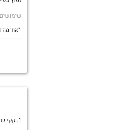
נפוץ בעיק
שימושים
-"אחי מה ק
1. קקי שלא מצריך ניגוב, כלומר אזור הרקטום כבר נקי לאחר המעשה.