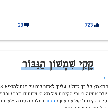
23
723
קָקִי שִׁמְשׁוֹן הַגִּבּוֹר
 המאמץ כל כך גדול שעלייך לאזור כוח על מנת להוציא א
ולת אחיזה בשתי הקירות של תא השירותים. דבר שמדמ
לת הקירות״ של שמשון ה
גיבור
במלחמה עם הפלשתים.