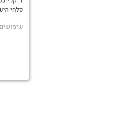
1. קקי 
פלחי היש
שימושים