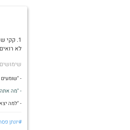
1. קקי 
לא רואים 
שימושים
- "שומעים 
- "מה אתה 
- "למה יצא
#יונתן פסח