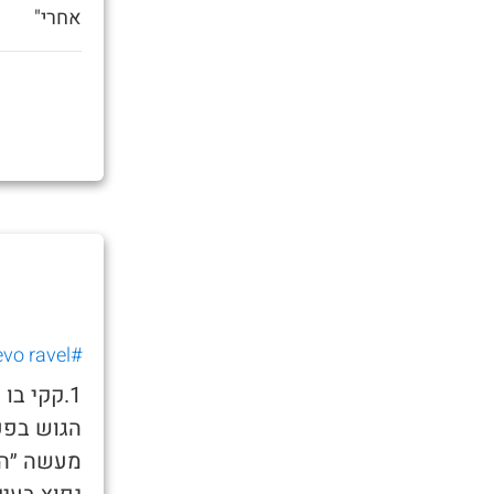
אחרי"
#nevo ravel
1.קקי בו
הגוש בפע
מעשה ״הפ