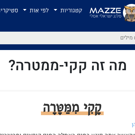
קטגוריות
לפי אות
סטיקרי
מה זה קקי-ממטרה?
קָקִי מִמַּטָּרָה
ן