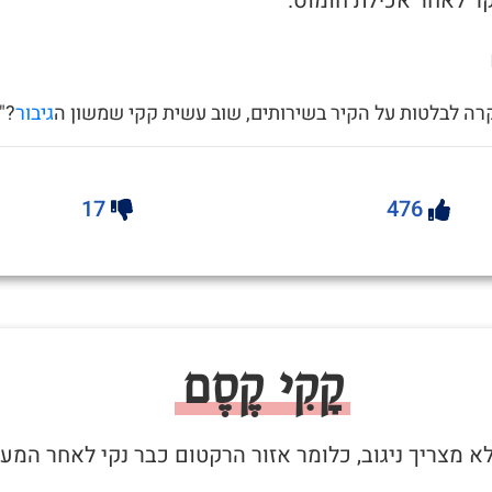
ר לאחר אכילת חומוס.
רה לבלטות על הקיר בשירותים, שוב עשית קקי שמשון ה
גיבור
?"
17
476
קָקִי קֶסֶם