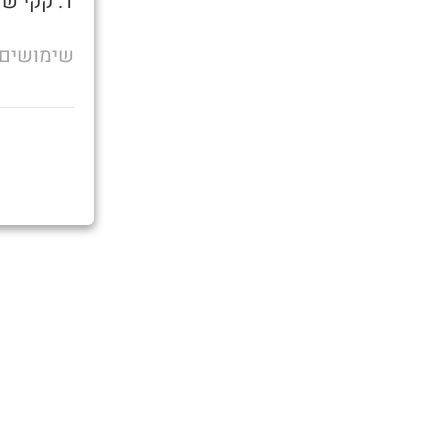
1. קקי שכבר לא נעים מהקב"ה אז מורידים את הכיפה
שימושים