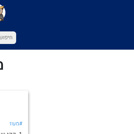
מ
#מעוז