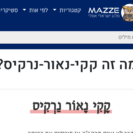
קטגוריות
לפי אות
סטיקרי
ה זה קקי-נאור-נרקיס?
קָקִי נָאוֹר נַרְקִיס