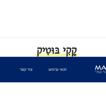
קָקִי בּוּטִיק
1. קקי עוצמתי וארוך, שדורש הורדת חולצה ולפחות 40% סוללה
תנאי שימוש
צור קשר
די לצלוח אותו בשלום.
להפסיק להזמין את הכנפיים האלה, תמיד יש לי קקי בוטיק קטלני