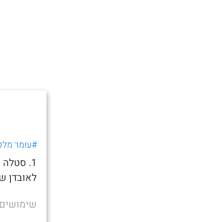
#עומר מלכ
1. סטלה
לאובדן ש
שימושים