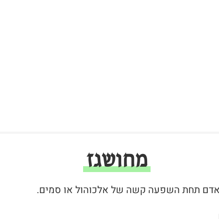
מחושגז