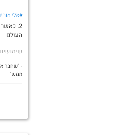
#אלי אוחיון
2. כאשר
העולם
שימושים
- "שחבר אח
ממש"