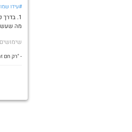
#עידו שמוא
1. בדרך
מה שעשית,
שימושים
- "רק חם ז