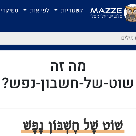
קטגוריות
לפי אות
סטיקרי
מה זה
שוט-של-חשבון-נפש?
שׁוֹט שֶׁל חֶשְׁבּוֹן נֶפֶשׁ