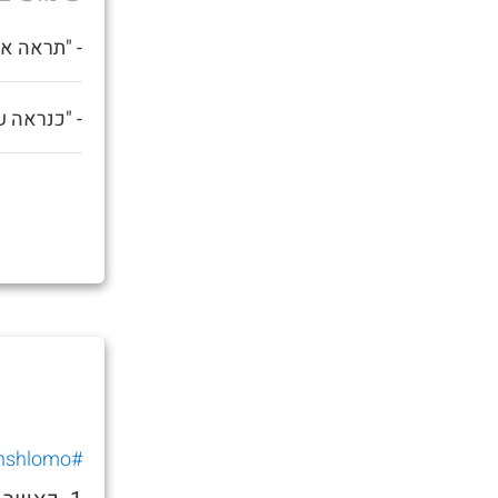
- "תראה את
- "כנראה ש
#guybenshlomo