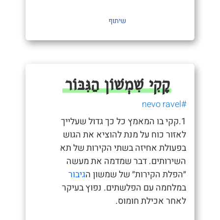
שיתוף
קָקִי שִׁמְשׁוֹן הַגִּבּוֹר
#nevo ravel
1.קקי בו המאמץ כל כך גדול שעלייך
לאזור כוח על מנת להוציא את הגוש
בפעולת אחיזה בשתי הקירות של תא
השירותים. דבר שמדמה את מעשה
״הפלת הקירות״ של שמשון ה
גיבור
במלחמה עם הפלשתים. נפוץ בעיקר
לאחר אכילת חומוס.