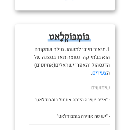
בּוֹמְבּוֹקְלָאט
1.תיאור חיובי למשהו. מילה שמקורה
הוא בג'מייקה ונפוצה מאד בסצנה של
הדנסהול והאפרו ישראלים(אתיופים)
ה
צעירים
.
שימושים
- "איזה ישיבה הייתה אתמול בומבוקלאט"
- "יש פה אווירה בומבוקלאט"