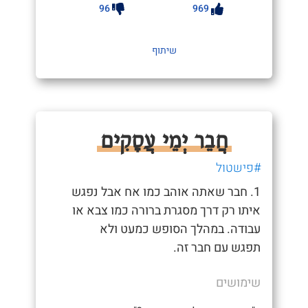
96
969
שיתוף
חֲבֵר יְמֵי עֲסָקִים
#פישטול
1. חבר שאתה אוהב כמו אח אבל נפגש
איתו רק דרך מסגרת ברורה כמו צבא או
עבודה. במהלך הסופש כמעט ולא
תפגש עם חבר זה.
שימושים