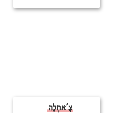
צָ'אחְלָה