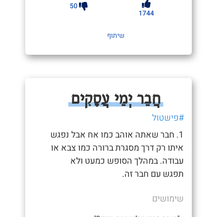
50
1744
שיתוף
חֲבֵר יְמֵי עֲסָקִים
#פישטול
1. חבר שאתה אוהב כמו אח אבל נפגש
איתו רק דרך מסגרת ברורה כמו צבא או
עבודה. במהלך הסופש כמעט ולא
תפגש עם חבר זה.
שימושים