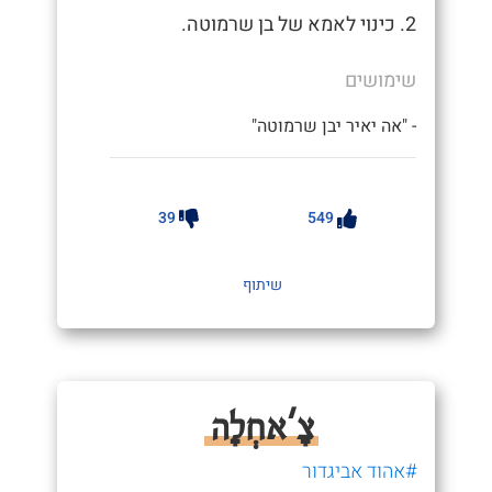
2. כינוי לאמא של בן שרמוטה.
שימושים
- "אה יאיר יבן שרמוטה"
39
549
שיתוף
צָ'אחְלָה
#אהוד אביגדור