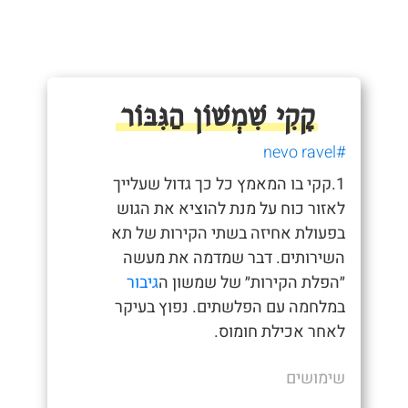
קָקִי שִׁמְשׁוֹן הַגִּבּוֹר
#nevo ravel
1.קקי בו המאמץ כל כך גדול שעלייך
לאזור כוח על מנת להוציא את הגוש
בפעולת אחיזה בשתי הקירות של תא
השירותים. דבר שמדמה את מעשה
״הפלת הקירות״ של שמשון ה
גיבור
במלחמה עם הפלשתים. נפוץ בעיקר
לאחר אכילת חומוס.
שימושים