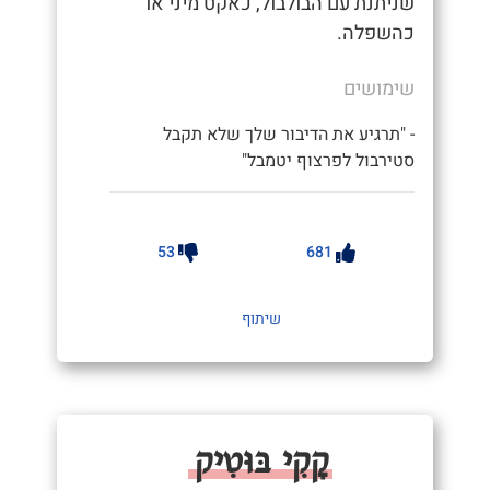
שניתנת עם הבולבול, כאקט מיני או
כהשפלה.
שימושים
- "תרגיע את הדיבור שלך שלא תקבל
סטירבול לפרצוף יטמבל"
53
681
שיתוף
קָקִי בּוּטִיק