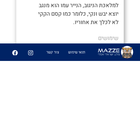
למלאכת הניגוב, הנייר עמו הוא מנגב
יוצא יבש ונקי, כלומר כמו קסם הקקי
לא לכלך את אחוריו.
שימושים
- "איך סיימת ככה מהר, חשבתי כבר נאחר"
תנאי שימוש
צור קשר
- "היה לי קקי קסם לא הייתי צריך לנגב
אפילו"
6
361
שיתוף