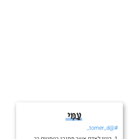
עַמִּי
#@tomer_d_
1. כינוי לאדם אשר מתנהג בטמטום רב.