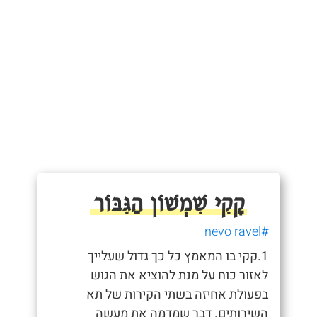
קָקִי שִׁמְשׁוֹן הַגִּבּוֹר
#nevo ravel
1.קקי בו המאמץ כל כך גדול שעלייך
לאזור כוח על מנת להוציא את הגוש
בפעולת אחיזה בשתי הקירות של תא
השירותים. דבר שמדמה את מעשה