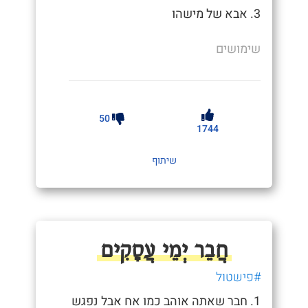
3. אבא של מישהו
שימושים
50
1744
שיתוף
חֲבֵר יְמֵי עֲסָקִים
#פישטול
1. חבר שאתה אוהב כמו אח אבל נפגש