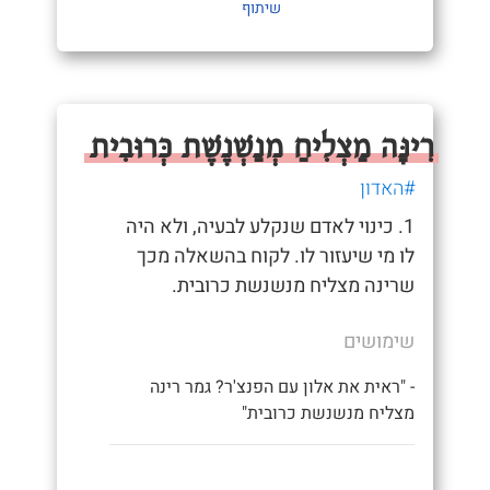
שיתוף
רִינָּה מַצְלִיחַ מְנַשְׁנֶשֶׁת כְּרוּבִית
#האדון
1. כינוי לאדם שנקלע לבעיה, ולא היה
לו מי שיעזור לו. לקוח בהשאלה מכך
שרינה מצליח מנשנשת כרובית.
שימושים
- "ראית את אלון עם הפנצ'ר? גמר רינה
מצליח מנשנשת כרובית"