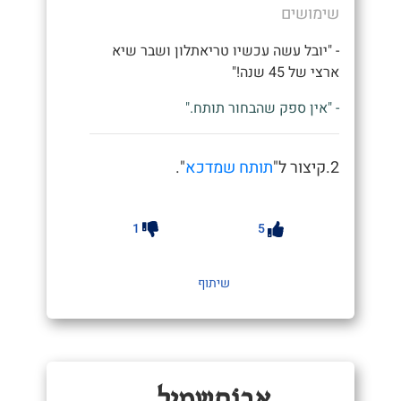
שימושים
- "יובל עשה עכשיו טריאתלון ושבר שיא
ארצי של 45 שנה!"
- "אין ספק שהבחור תותח."
2.קיצור ל"
תותח שמדכא
".
1
5
שיתוף
אָבוֹחַשְמִילְ