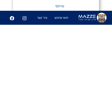
שיתוף
תנאי שימוש
צור קשר
ציר התוֹתחים
#נאה המדכא
1. כל הישובים ממנו באים התותחים
שמדכאים: עמק חפר, מכמורת , בית
ינאי וכו…
שימושים
- "ראית את רועי ממגלן, הוא מציר התותחים"