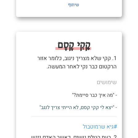
שיתוף
קָקִי קֶסֶם
1. קקי שלא מצריך ניגוב, כלומר אזור
הרקטום כבר נקי לאחר המעשה.
שימושים
- "מה איך כבר סיימת?"
- "יצא לי קקי קסם, לא הייתי צריך לנגב"
#גיא שרמוטבול
2. בעת הטלת גושים, כאשר האדם ניגש