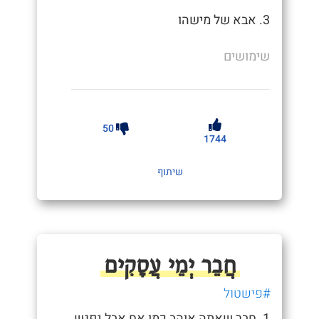
3. אבא של מישהו
שימושים
50
1744
שיתוף
חֲבֵר יְמֵי עֲסָקִים
#פישטול
1. חבר שאתה אוהב כמו אח אבל נפגש