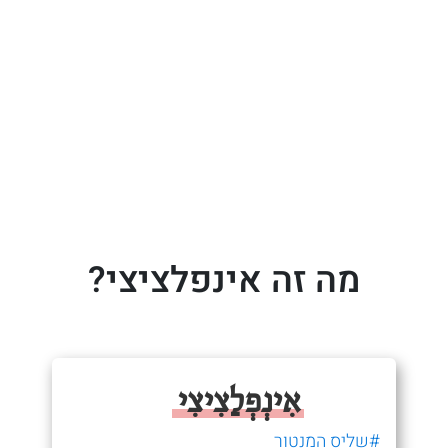
מה זה אינפלציצי?
אִינְפְלַצִיצִי
#שליס המנטור