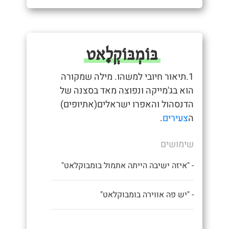
בּוֹמְבּוֹקְלָאט
1.תיאור חיובי למשהו. מילה שמקורה
הוא בג'מייקה ונפוצה מאד בסצנה של
הדנסהול והאפרו ישראלים(אתיופים)
ה
צעירים
.
שימושים
- "איזה ישיבה הייתה אתמול בומבוקלאט"
- "יש פה אווירה בומבוקלאט"