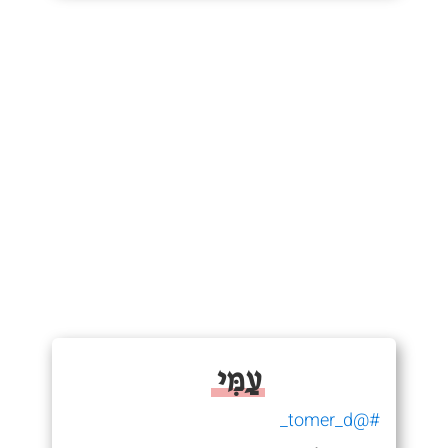
עַמִּי
#@tomer_d_