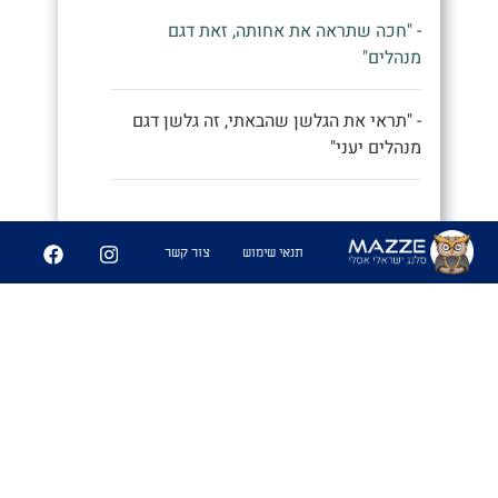
- "חכה שתראה את אחותה, זאת דגם
מנהלים"
- "תראי את הגלשן שהבאתי, זה גלשן דגם
מנהלים יעני"
9
252
תנאי שימוש
צור קשר
שיתוף
פִּיצֻוּחִים