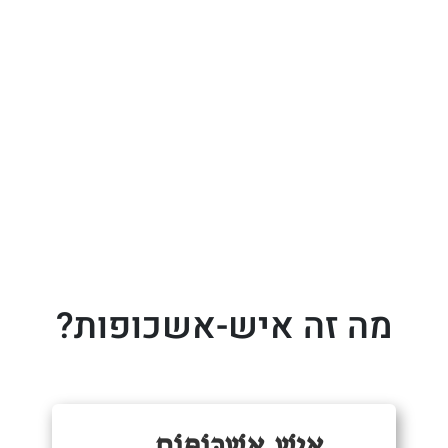
מה זה איש-אשכופות?
אִישׁ אֶשְׁכּוֹפּוֹת