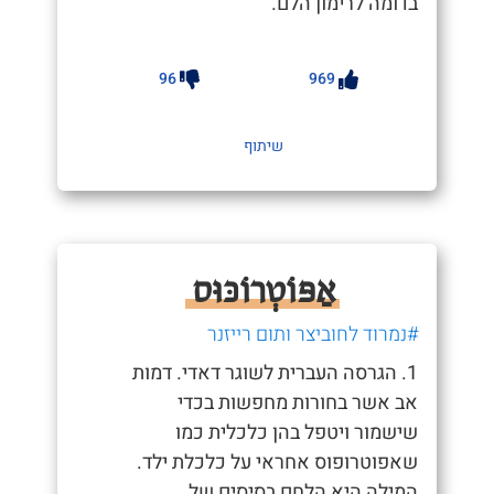
בדומה לרימון הלם.
96
969
שיתוף
אַפּוֹטְרוֹכּוּס
#נמרוד לחוביצר ותום רייזנר
1. הגרסה העברית לשוגר דאדי. דמות
אב אשר בחורות מחפשות בכדי
שישמור ויטפל בהן כלכלית כמו
שאפוטרופוס אחראי על כלכלת ילד.
המילה היא הלחם בסיסים של