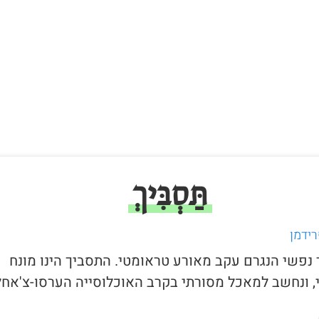
תַּסְבִּיךְ
ידמן
ר נפשי הנגרם עקב מאורע טראומטי. התסביך הינו מונח
, ונחשב למאכל מסורתי בקרב האוכלוסייה הערסו-צ'אחל