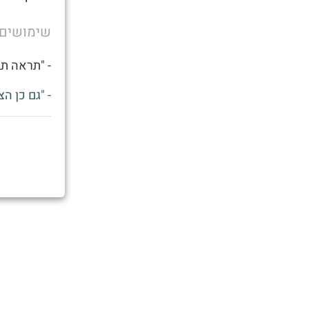
שימושים
- "תראה תב
- "גם כן ה