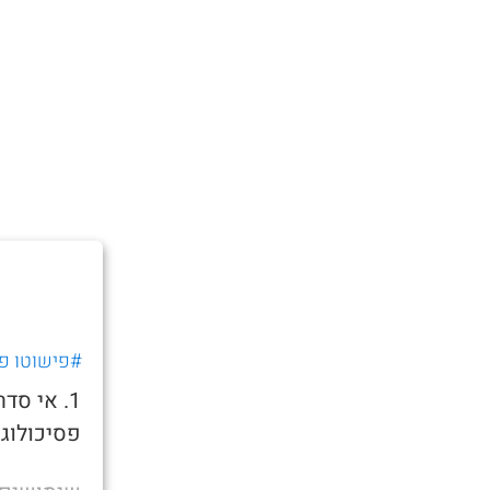
#פישוטו פר
1. אי סד
פסיכולוגי