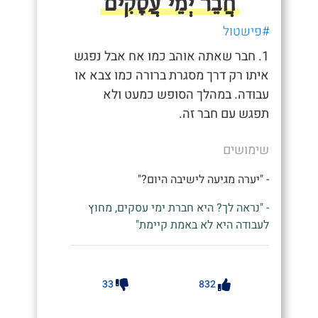
חֲבֵר יְמֵי עֲסָקִים
#פישטול
1. חבר שאתה אוהב כמו אח אבל נפגש
איתו רק דרך מסגרת ברורה כמו צבא או
עבודה. במהלך הסופש כמעט ולא
תפגש עם חבר זה.
שימושים
- "יערה מגיעה לישיבה היום?"
- "נראה לך? היא חברת ימי עסקים, מחוץ
לעבודה היא לא באמת קיימת"
33
832