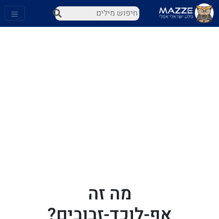
מה זה
אף-לוכד-זבובים?