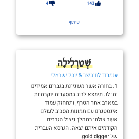
4
143
שיתוף
שְׁטַרְלִילָה
#נמרוד לחוביצר & יובל ישראלי
1. בחורה אשר מעוניינת בגברים אמידים
ותו לו. תימצא לרוב במסעדות יוקרתיות
במארב אחר הטרף, ותתחזק עמוד
אינסטגרם עם תמונות מסביב לעולם
אשר צולמו במהלך ניצול הגברים
הקודמים איתם יצאה. הגרסא העברית
של gold digger.