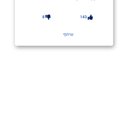
8
143
שיתוף