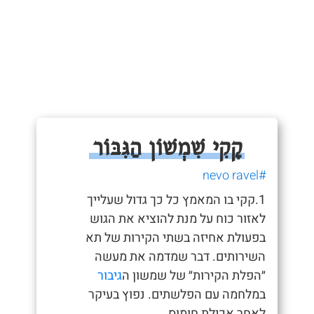
קָקִי שִׁמְשׁוֹן הַגִּבּוֹר
#nevo ravel
1.קקי בו המאמץ כל כך גדול שעלייך
לאזור כוח על מנת להוציא את הגוש
בפעולת אחיזה בשתי הקירות של תא
השירותים. דבר שמדמה את מעשה
״הפלת הקירות״ של שמשון ה
גיבור
במלחמה עם הפלשתים. נפוץ בעיקר
לאחר אכילת חומוס.