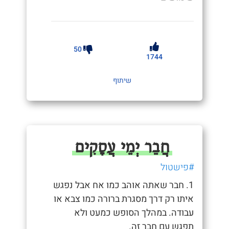
50
1744
שיתוף
חֲבֵר יְמֵי עֲסָקִים
#פישטול
1. חבר שאתה אוהב כמו אח אבל נפגש
איתו רק דרך מסגרת ברורה כמו צבא או
עבודה. במהלך הסופש כמעט ולא
תפגש עם חבר זה.