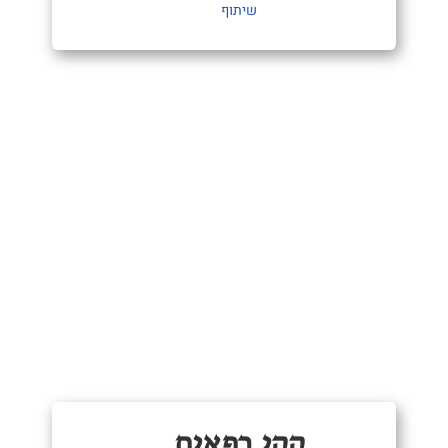
שיתוף
קקי רפאים