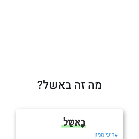
מה זה באשל?
בַׇאשֵל
#רועי ממון