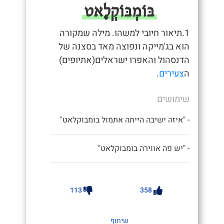
בּוֹמְבּוֹקְלָאט
1.תיאור חיובי למשהו. מילה שמקורה
הוא בג'מייקה ונפוצה מאד בסצנה של
הדנסהול והאפרו ישראלים(אתיופים)
ה
צעירים
.
שימושים
- "איזה ישיבה הייתה אתמול בומבוקלאט"
- "יש פה אווירה בומבוקלאט"
113
358
שיתוף