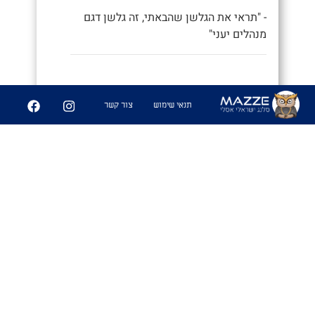
- "תראי את הגלשן שהבאתי, זה גלשן דגם
מנהלים יעני"
9
252
תנאי שימוש
צור קשר
שיתוף
פִּיצֻוּחִים
1. משחק בו משחקים אנשים זרים
שמבלים ביחד ואין להם נושאי שיחה
משותפים, ומנסים לפצח מיהם המכרים