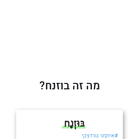
מה זה בוזנח?
בּוּזְנָח
#איתמר גורדצקי