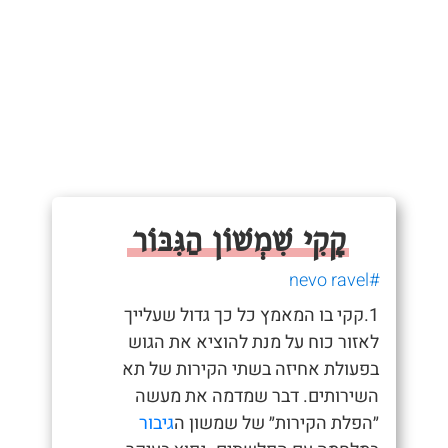
קָקִי שִׁמְשׁוֹן הַגִּבּוֹר
#nevo ravel
1.קקי בו המאמץ כל כך גדול שעלייך
לאזור כוח על מנת להוציא את הגוש
בפעולת אחיזה בשתי הקירות של תא
השירותים. דבר שמדמה את מעשה
״הפלת הקירות״ של שמשון ה
גיבור