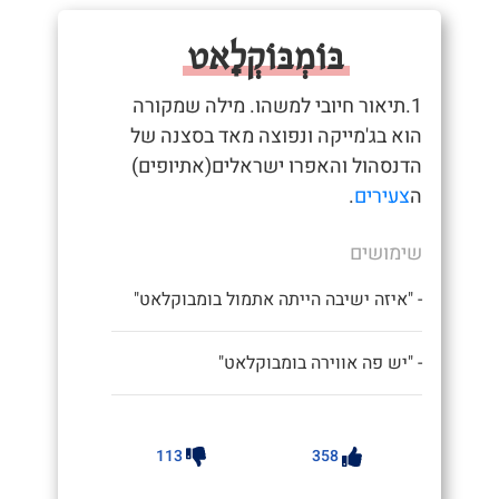
בּוֹמְבּוֹקְלָאט
1.תיאור חיובי למשהו. מילה שמקורה
הוא בג'מייקה ונפוצה מאד בסצנה של
הדנסהול והאפרו ישראלים(אתיופים)
ה
צעירים
.
שימושים
- "איזה ישיבה הייתה אתמול בומבוקלאט"
- "יש פה אווירה בומבוקלאט"
113
358