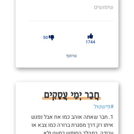
שימושים
50
1744
שיתוף
חֲבֵר יְמֵי עֲסָקִים
#פישטול
1. חבר שאתה אוהב כמו אח אבל נפגש
איתו רק דרך מסגרת ברורה כמו צבא או
עבודה. במהלך הסופש כמעט ולא