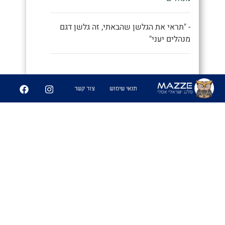
- "תראי את הגלשן שהבאתי, זה גלשן דגם
מנהלים יעני"
9
252
תנאי שימוש
צור קשר
שיתוף
פִּיצֻוּחִים
1. משחק בו משחקים אנשים זרים
שמבלים ביחד ואין להם נושאי שיחה