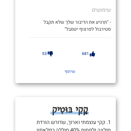
שימושים
- "תרגיע את הדיבור שלך שלא תקבל
סטירבול לפרצוף יטמבל"
53
681
שיתוף
קָקִי בּוּטִיק
1. קקי עוצמתי וארוך, שדורש הורדת
חולצה ולפחות 40% סוללה בפלאפון