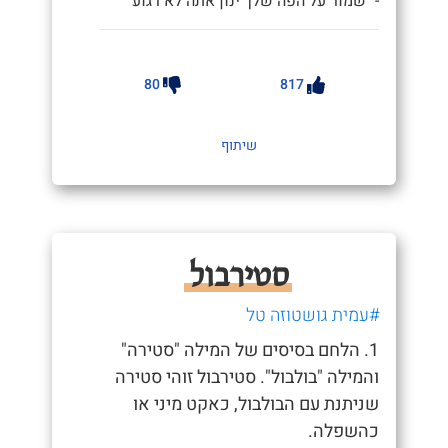
- "שמור על הפה שלך ינון אתה לא רגוע"
80
817
שיתוף
סטירבול
#עמית גושטוזה טל
1. הלחם בסיסים של המילה "סטירה"
והמילה "בולבול". סטירבול זוהי סטירה
שניתנת עם הבולבול, כאקט מיני או
כהשפלה.