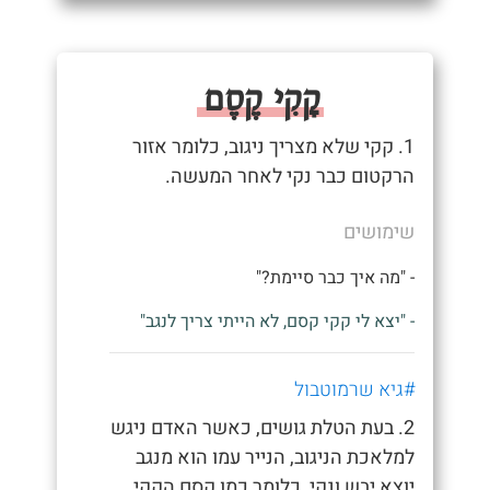
קָקִי קֶסֶם
1. קקי שלא מצריך ניגוב, כלומר אזור
הרקטום כבר נקי לאחר המעשה.
שימושים
- "מה איך כבר סיימת?"
- "יצא לי קקי קסם, לא הייתי צריך לנגב"
#גיא שרמוטבול
2. בעת הטלת גושים, כאשר האדם ניגש
למלאכת הניגוב, הנייר עמו הוא מנגב
יוצא יבש ונקי, כלומר כמו קסם הקקי