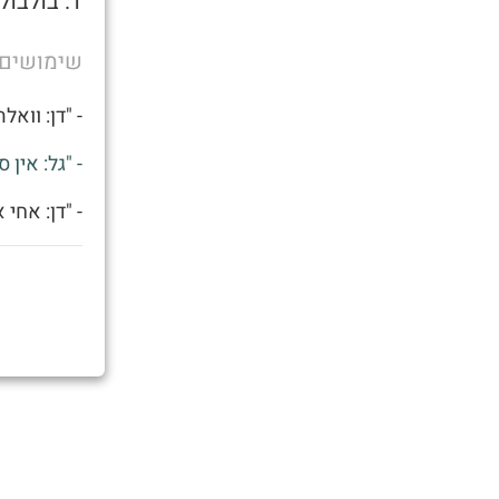
1. בולבול מכאני, מסוגל לעבוד ללא הפסקה.
שימושים
- "דן: וואלה שמע
- "גל: אין
- "דן: אחי