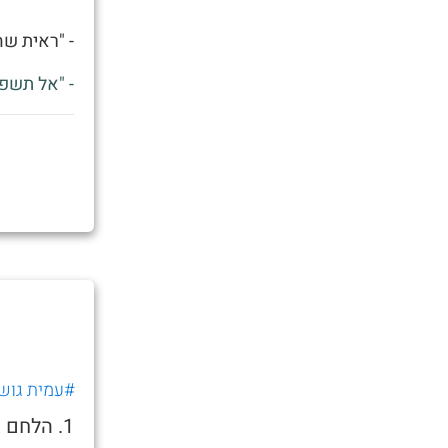
- "ראית שהחדש של א
- "אל תשפ
#עמית גוש
1. הלחם 