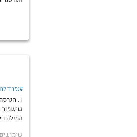
#נמרוד לחוב
1. הגרס
שישמור ו
המילה היא
שימושים