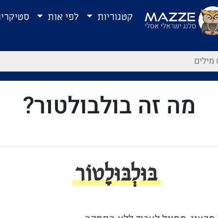
קטגוריות
לפי אות
סטיקרי
מה זה בולבולטור?
בּוּלְבּוּלָטוֹר