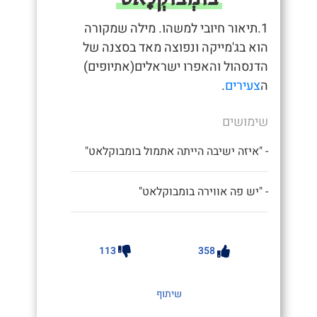
1.תיאור חיובי למשהו. מילה שמקורה
הוא בג'מייקה ונפוצה מאד בסצנה של
הדנסהול והאפרו ישראלים(אתיופים)
ה
צעירים
.
שימושים
- "איזה ישיבה הייתה אתמול בומבוקלאט"
- "יש פה אווירה בומבוקלאט"
113
358
שיתוף