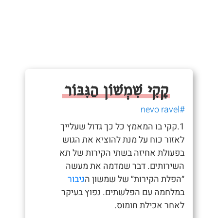
קָקִי שִׁמְשׁוֹן הַגִּבּוֹר
#nevo ravel
1.קקי בו המאמץ כל כך גדול שעלייך
לאזור כוח על מנת להוציא את הגוש
בפעולת אחיזה בשתי הקירות של תא
השירותים. דבר שמדמה את מעשה
״הפלת הקירות״ של שמשון ה
גיבור
במלחמה עם הפלשתים. נפוץ בעיקר
לאחר אכילת חומוס.