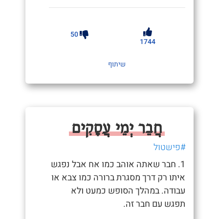
50
1744
שיתוף
חֲבֵר יְמֵי עֲסָקִים
#פישטול
1. חבר שאתה אוהב כמו אח אבל נפגש
איתו רק דרך מסגרת ברורה כמו צבא או
עבודה. במהלך הסופש כמעט ולא
תפגש עם חבר זה.