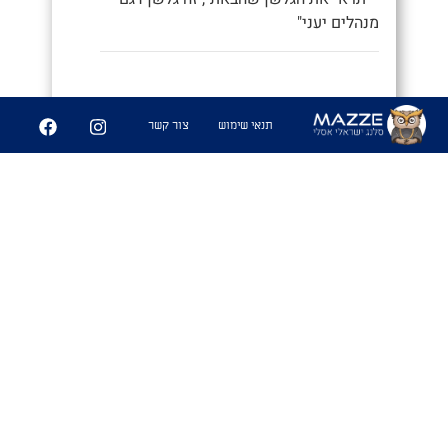
מנהלים יעני"
9
252
תנאי שימוש
צור קשר
שיתוף
פִּיצֻוּחִים
1. משחק בו משחקים אנשים זרים
שמבלים ביחד ואין להם נושאי שיחה
משותפים, ומנסים לפצח מיהם המכרים
המשותפים שלהם. מהלך המשחק: כל