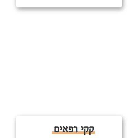
קקי רפאים