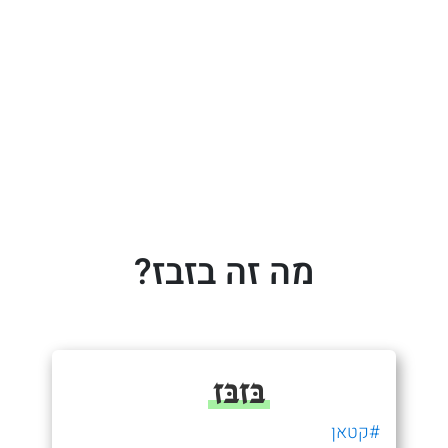
מה זה בזבז?
בּזבּז
#קטאן