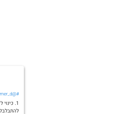
#@tomer_d_
1. כינו
להתבלבל 