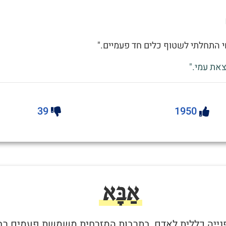
 התחלתי לשטוף כלים חד פעמיים."
את עמי."
39
1950
אַבָּא
 פנייה כללית לאדם, בתרבות המזרחית משמשת פעמים רב