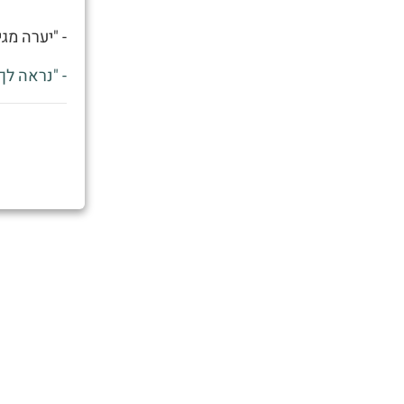
- "יערה מג
- "נראה לך