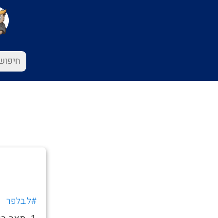
#ל.בלפר