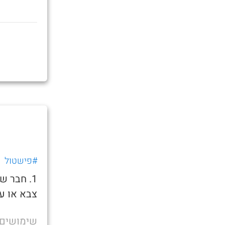
#פישטול
1. חבר 
צבא או ע
שימושים