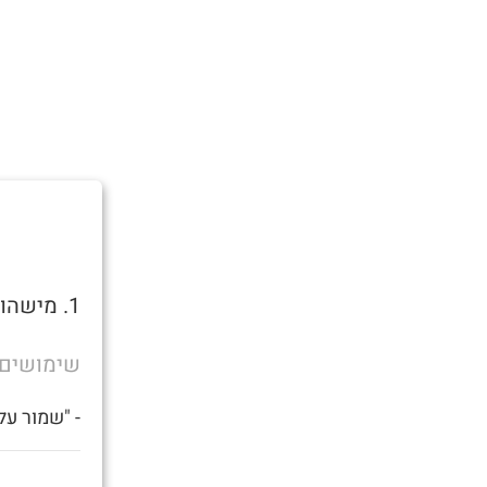
1. מישהו שצריך זין.
שימושים
- "שמור על