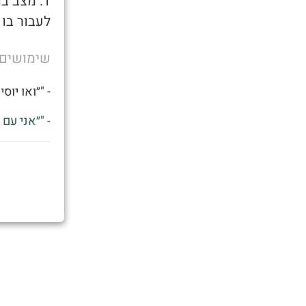
1. מצב ב
לעבור בו 
שימושים
- "״ואו יוס
- "״אני עם 