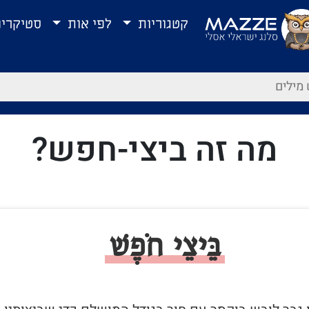
קטגוריות
לפי אות
סטיקרי
מה זה ביצי-חפש?
בֵּיצֵי חֹפֶשׁ