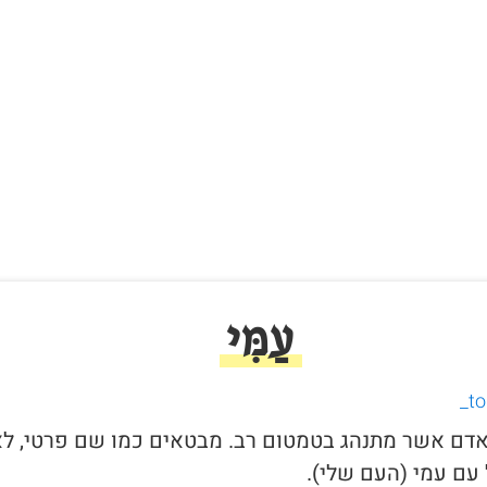
עַמִּי
י לאדם אשר מתנהג בטמטום רב. מבטאים כמו שם פרטי, ל
עם עמי (העם שלי).