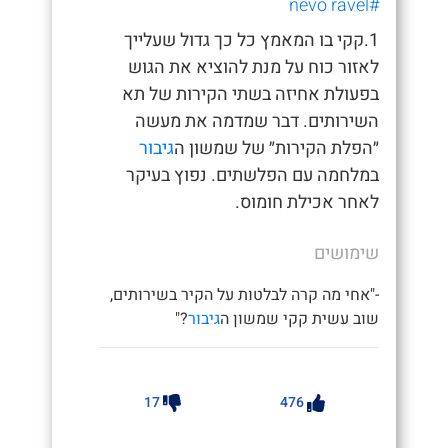
#nevo ravel
1.קקי בו המאמץ כל כך גדול שעלייך
לאזור כוח על מנת להוציא את הגוש
בפעולת אחיזה בשתי הקירות של תא
השירותים. דבר שמדמה את מעשה
״הפלת הקירות״ של שמשון ה
גיבור
במלחמה עם הפלשתים. נפוץ בעיקר
לאחר אכילת חומוס.
שימושים
-"אחי מה קרה לבלטות על הקיר בשירותים,
שוב עשית קקי שמשון ה
גיבור
?"
17
476