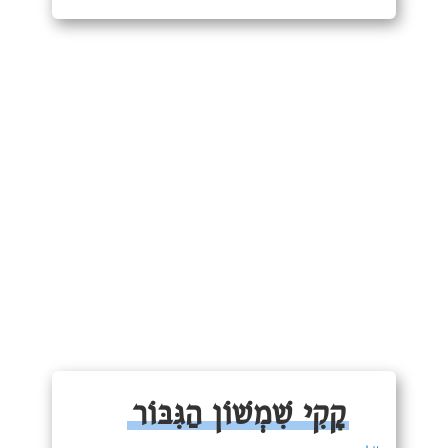
קָקִי שִׁמְשׁוֹן הַגִּבּוֹר