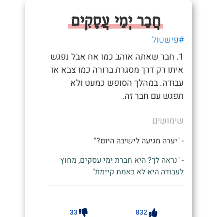
חֲבֵר יְמֵי עֲסָקִים
#פישטול
1. חבר שאתה אוהב כמו אח אבל נפגש
איתו רק דרך מסגרת ברורה כמו צבא או
עבודה. במהלך הסופש כמעט ולא
תפגש עם חבר זה.
שימושים
- "יערה מגיעה לישיבה היום?"
- "נראה לך? היא חברת ימי עסקים, מחוץ
לעבודה היא לא באמת קיימת"
33
832