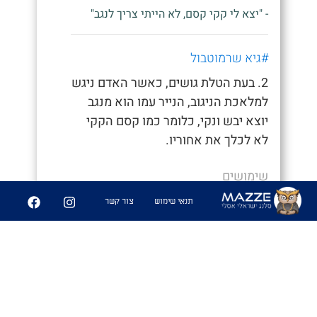
- "יצא לי קקי קסם, לא הייתי צריך לנגב"
#גיא שרמוטבול
2. בעת הטלת גושים, כאשר האדם ניגש
למלאכת הניגוב, הנייר עמו הוא מנגב
יוצא יבש ונקי, כלומר כמו קסם הקקי
לא לכלך את אחוריו.
שימושים
תנאי שימוש
צור קשר
- "איך סיימת ככה מהר, חשבתי כבר נאחר"
- "היה לי קקי קסם לא הייתי צריך לנגב
אפילו"
6
361