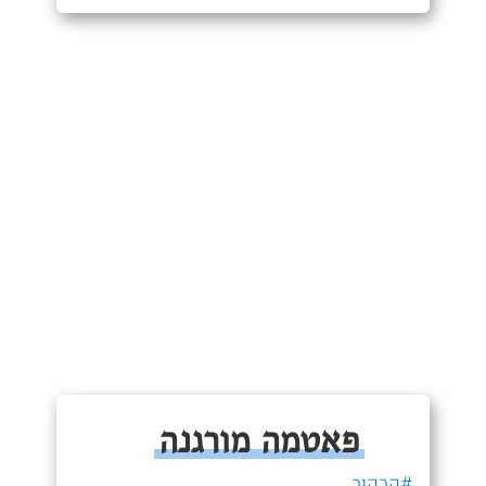
פאטמה מורגנה
#קבקוב