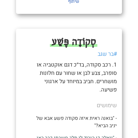
שיתוף
סְקוֹדָה פֶּשַׁע
#בר שגב
1. רכב סקודה, בד״כ דגם אוקטביה או
סופרב, צבע לבן או שחור עם חלונות
מושחרים. חביב במיוחד על ארגוני
פשיעה.
שימושים
- "בואנה ראית איזה סקודה פשע אבא של
יניב הביא?"
- "וואלה כן הוריד לי תלב חשבתי כבר באו