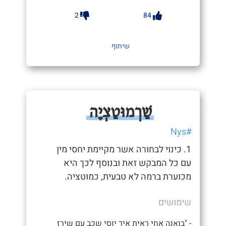
2
84
שיתוף
שַׁרְמוּטַצְיָה
#Nys
1. כינוי לבחורה אשר מקיימת יחסי מין
עם כל המבקש זאת ובנוסף לכך היא
מכוערת ברמה לא טבעית, כמוטציה.
שימושים
- "בואנה אחי ראית איך יוסי שכב עם שירז