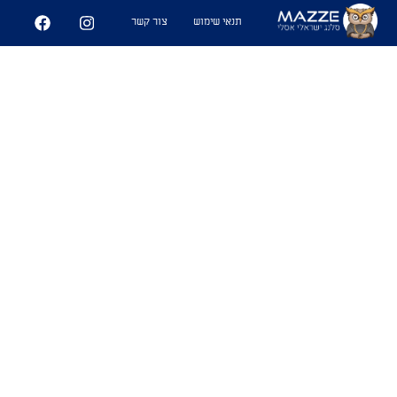
- "רעות בואי קצת לגינה נשב"
תנאי שימוש
צור קשר
-"מה גינה
כפרה
איזה סחוניה דל מות אני
עוד שנייה מתעלפת פה"
11
63
שיתוף