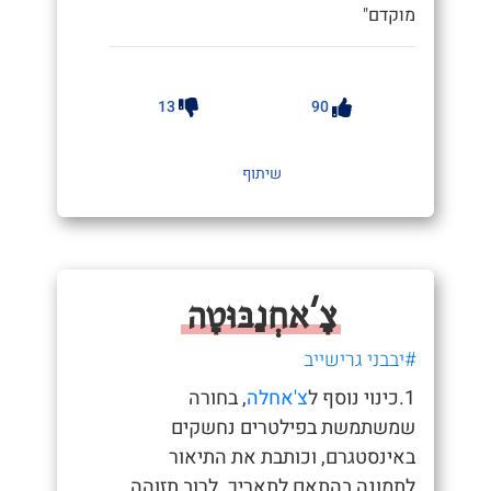
מוקדם"
13
90
שיתוף
צָ'אחְנַבּוּטָה
#יבבני גרישייב
1.כינוי נוסף ל
צ'אחלה
, בחורה
שמשתמשת בפילטרים נחשקים
באינסטגרם, וכותבת את התיאור
לתמונה בהתאם לתאריך. לרוב תזוהה