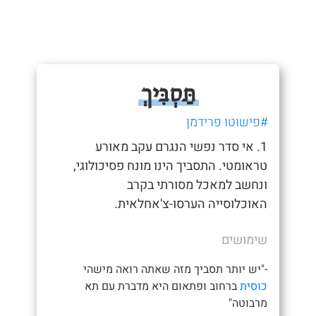
תַּסְבִּיךְ
#פישוטו פרידמן
1. אי סדר נפשי הנגרם עקב מאורע
טראומטי. התסביך הינו מונח פסיכולוגי,
ונחשב למאכל מסורתי בקרב
האוכלוסייה הערסו-צ'אחלאית.
שימושים
-"יש יותר תסביך מזה שאתה רואה מישהי
כוסית
ברחוב ופתאום היא מדברת עם תא
מרבוטה"