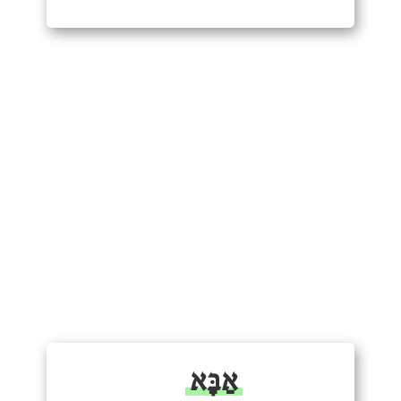
אַבָּא