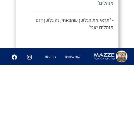
מנהלים"
- "תראי את הגלשן שהבאתי, זה גלשן דגם
מנהלים יעני"
9
252
תנאי שימוש
צור קשר
שיתוף
פִּיצֻוּחִים
1. משחק בו משחקים אנשים זרים
שמבלים ביחד ואין להם נושאי שיחה