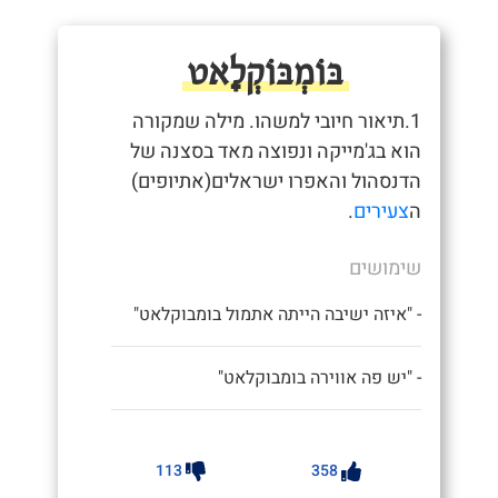
בּוֹמְבּוֹקְלָאט
1.תיאור חיובי למשהו. מילה שמקורה
הוא בג'מייקה ונפוצה מאד בסצנה של
הדנסהול והאפרו ישראלים(אתיופים)
ה
צעירים
.
שימושים
- "איזה ישיבה הייתה אתמול בומבוקלאט"
- "יש פה אווירה בומבוקלאט"
113
358