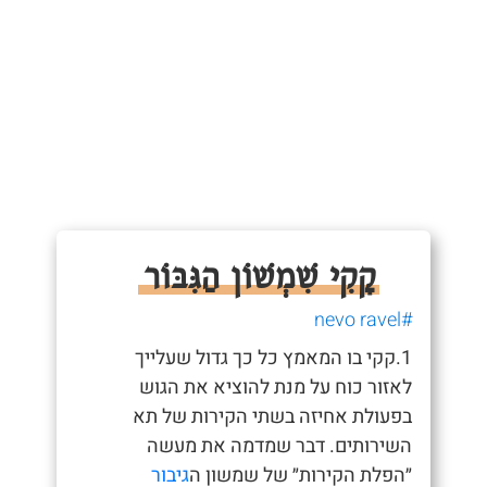
קָקִי שִׁמְשׁוֹן הַגִּבּוֹר
#nevo ravel
1.קקי בו המאמץ כל כך גדול שעלייך
לאזור כוח על מנת להוציא את הגוש
בפעולת אחיזה בשתי הקירות של תא
השירותים. דבר שמדמה את מעשה
״הפלת הקירות״ של שמשון ה
גיבור