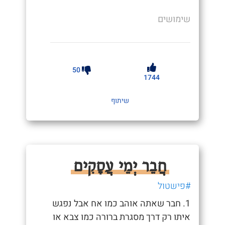
שימושים
50
1744
שיתוף
חֲבֵר יְמֵי עֲסָקִים
#פישטול
1. חבר שאתה אוהב כמו אח אבל נפגש
איתו רק דרך מסגרת ברורה כמו צבא או