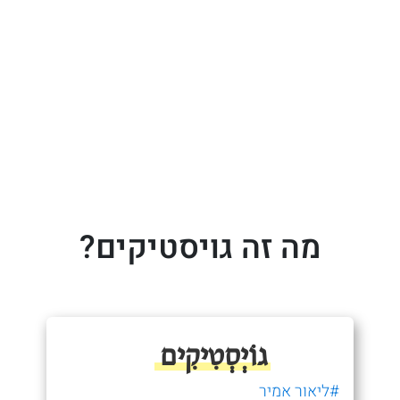
מה זה גויסטיקים?
גוֹיְסְטִיקִים
#ליאור אמיר