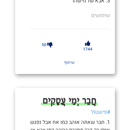
3. אבא של מישהו
שימושים
50
1744
שיתוף
חֲבֵר יְמֵי עֲסָקִים
#פישטול
1. חבר שאתה אוהב כמו אח אבל נפגש