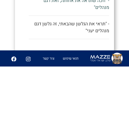
- "חכה שתראה את אחותה, זאת דגם
מנהלים"
- "תראי את הגלשן שהבאתי, זה גלשן דגם
מנהלים יעני"
9
252
תנאי שימוש
צור קשר
שיתוף
פִּיצֻוּחִים
1. משחק בו משחקים אנשים זרים