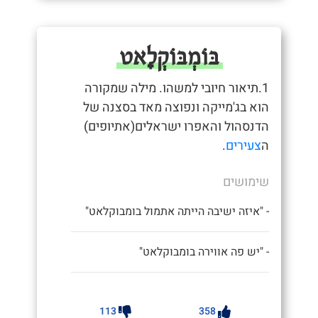
בּוֹמְבּוֹקְלָאט
1.תיאור חיובי למשהו. מילה שמקורה
הוא בג'מייקה ונפוצה מאד בסצנה של
הדנסהול והאפרו ישראלים(אתיופים)
ה
צעירים
.
שימושים
- "איזה ישיבה הייתה אתמול בומבוקלאט"
- "יש פה אווירה בומבוקלאט"
113
358