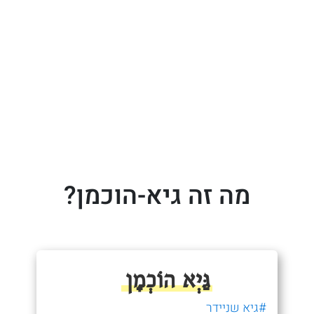
מה זה גיא-הוכמן?
גַּיְא הוֹכְמָן
#גיא שניידר