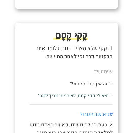
קָקִי קֶסֶם
1. קקי שלא מצריך ניגוב, כלומר אזור
הרקטום כבר נקי לאחר המעשה.
שימושים
- "מה איך כבר סיימת?"
- "יצא לי קקי קסם, לא הייתי צריך לנגב"
#גיא שרמוטבול
2. בעת הטלת גושים, כאשר האדם ניגש
למלאכת הניגוב, הנייר עמו הוא מנגב