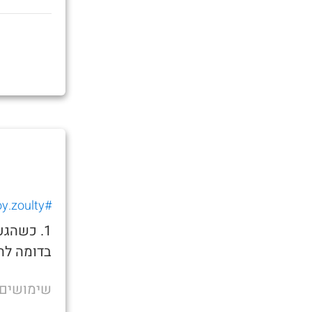
#Roy.zoulty
1. כשהג
בדומה לה
שימושים