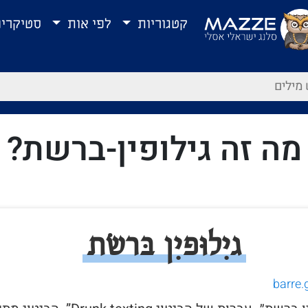
קטגוריות
לפי אות
סטיקרי
מה זה גילופין-ברשת?
גיִלוּפיִן בּרשׂת