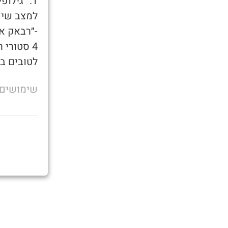
למצב שיכ
-״רבאק אח
4 סטורי 
לטובים בי
שימושים