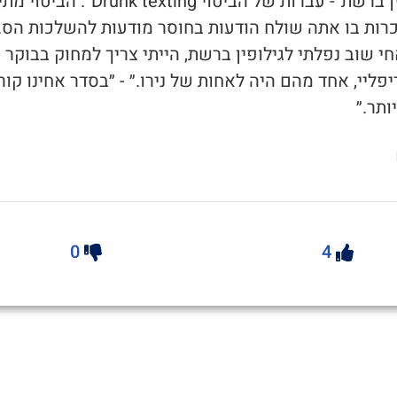
1. ״גילופין ברשת״- עברות של הביטוי Drunk texting”
רות בו אתה שולח הודעות בחוסר מודעות להשלכות הס.
י שוב נפלתי לגילופין ברשת, הייתי צריך למחוק בבוקר 
ריפליי, אחד מהם היה לאחות של נירו.״ - ״בסדר אחינו קור
ותר.״
0
4