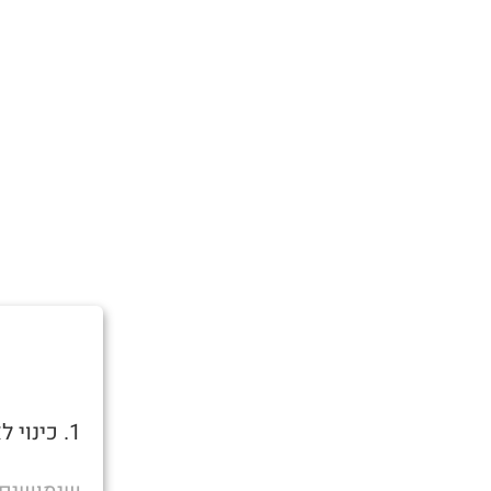
1. כינוי לאדם תחת השפעה קשה של אלכוהול או סמים.