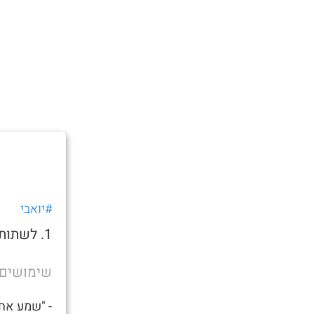
#יואבי
1. לשתות אלכוהול שפחות אוהבים על מנת להשתכר מהר.
שימושים
- "שמע אחי