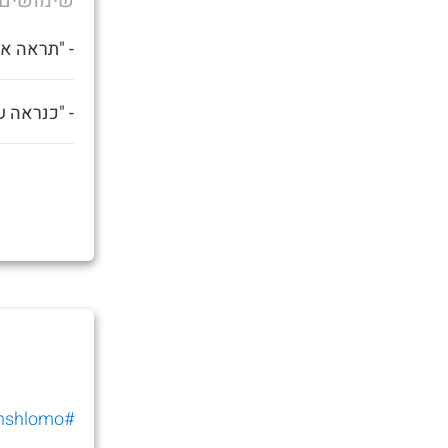
שימושים
- "תראה את
- "כנראה ש
#guybenshlomo