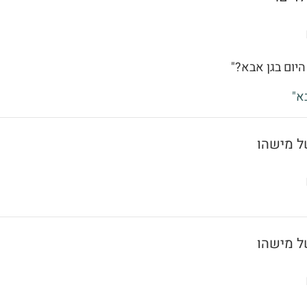
היום בגן אבא?"
א"