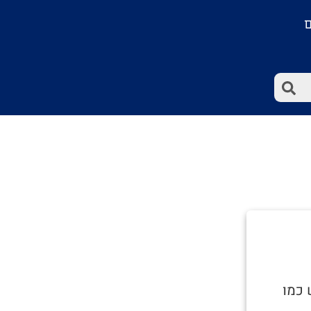
ם
 כמו