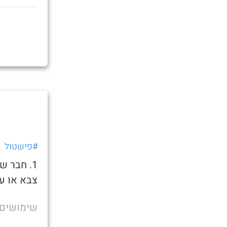
#פישטול
1. חבר 
צבא או ע
שימושים