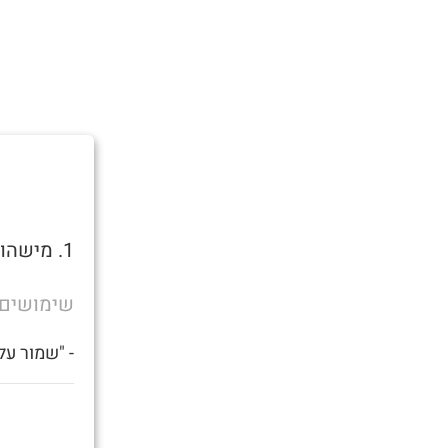
1. מישהו שצריך זין.
שימושים
- "שמור על