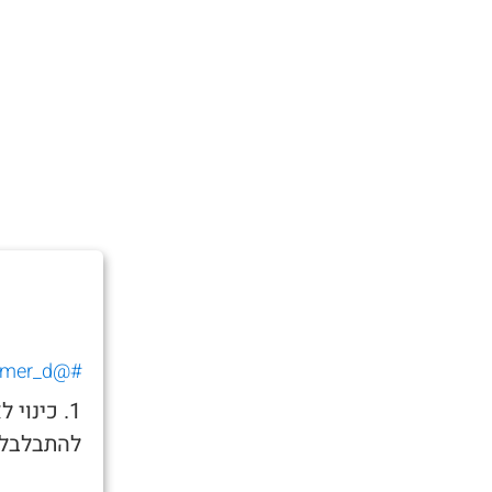
#@tomer_d_
1. כינו
להתבלבל 