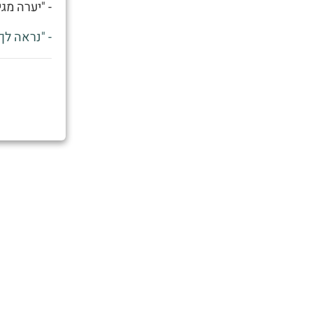
- "יערה מג
- "נראה לך