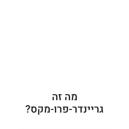
מה זה
גריינדר-פרו-מקס?