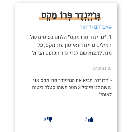
גְּרַיְיְנְדֶר פְּרוֹ מַקְס
#אברהם וליאור
1. ״גריינדר פרו מקס״ הלחם בסיסים של
המילים גריינדר ואייפון פרו מקס, על
מנת למצוא שם לגריינדר הכתום הגדול
שימושים
- "דרוררר, תביא את הגריינדר פרו מקס אני
עושה לנו פייסל 3 מטר משהו סטלה ביטוח
לאומי"
0
7