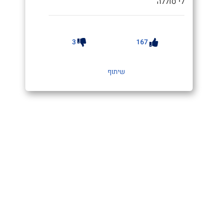
לי סוללה"
3
167
שיתוף