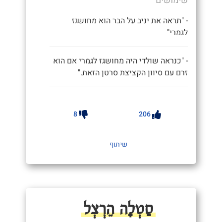
שימושים
- "תראה את יניב על הבר הוא מחושגז
לגמרי"
- "כנראה שולדי היה מחושגז לגמרי אם הוא
זרם עם סיוון הקציצת סרטן הזאת."
8
206
שיתוף
סַטְלָה הֵרְצְל