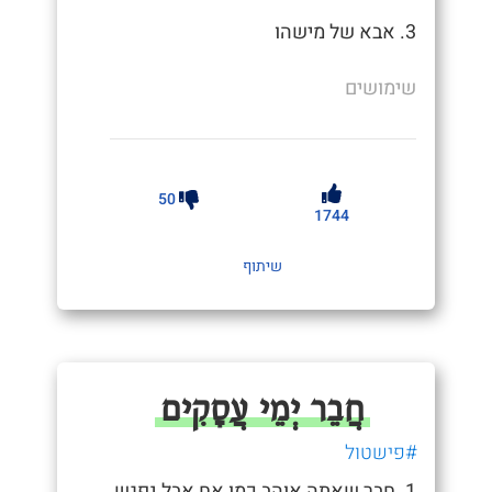
3. אבא של מישהו
שימושים
50
1744
שיתוף
חֲבֵר יְמֵי עֲסָקִים
#פישטול
1. חבר שאתה אוהב כמו אח אבל נפגש