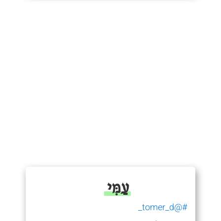
עַמִּי
#@tomer_d_