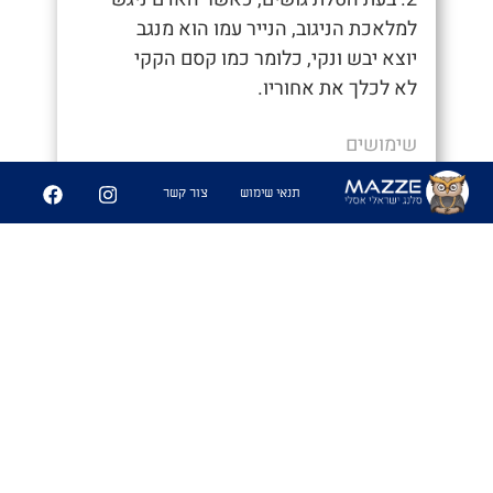
למלאכת הניגוב, הנייר עמו הוא מנגב
יוצא יבש ונקי, כלומר כמו קסם הקקי
לא לכלך את אחוריו.
שימושים
- "איך סיימת ככה מהר, חשבתי כבר נאחר"
תנאי שימוש
צור קשר
- "היה לי קקי קסם לא הייתי צריך לנגב
אפילו"
6
361
שיתוף