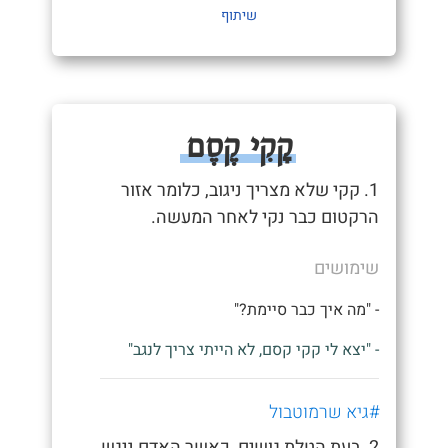
שיתוף
קָקִי קֶסֶם
1. קקי שלא מצריך ניגוב, כלומר אזור
הרקטום כבר נקי לאחר המעשה.
שימושים
- "מה איך כבר סיימת?"
- "יצא לי קקי קסם, לא הייתי צריך לנגב"
#גיא שרמוטבול
2. בעת הטלת גושים, כאשר האדם ניגש