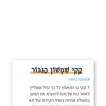
קָקִי שִׁמְשׁוֹן הַגִּבּוֹר
#nevo ravel
1.קקי בו המאמץ כל כך גדול שעלייך
לאזור כוח על מנת להוציא את הגוש
בפעולת אחיזה בשתי הקירות של תא