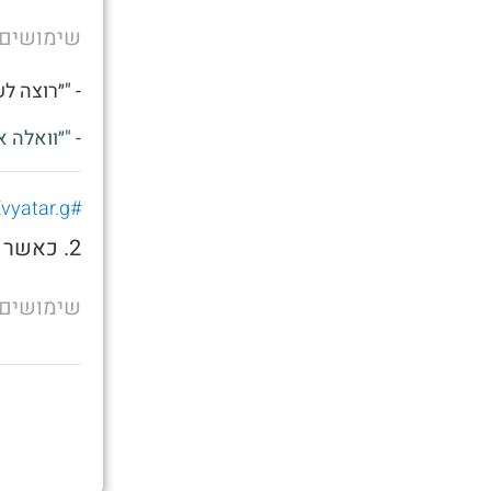
שימושים
- "״רוצה ל
- "״וואלה 
#Evyatar.g
2. כאשר אתה רוצה לשאכתה בצהריים
שימושים