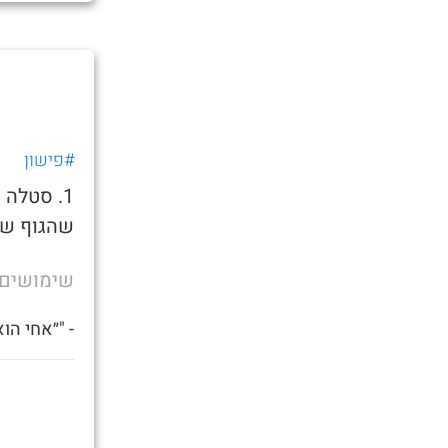
#פישון
1. סטלה
שהגוף של
שימושים
- "״אחי הו