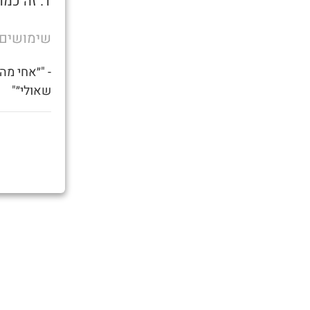
1. זה כמו ג׳וינט גלעד שליט. רק שגלעד שליט ידע שיוציאו אותן משם.
שימושים
- "״אחי מה
שאולי״"