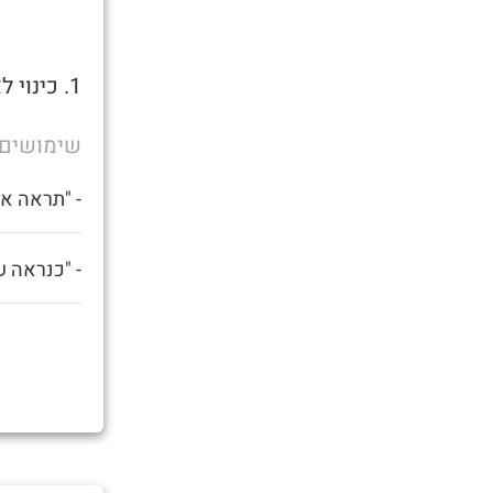
1. כינוי לאדם תחת השפעה קשה של אלכוהול או סמים.
שימושים
- "תראה את
- "כנראה ש