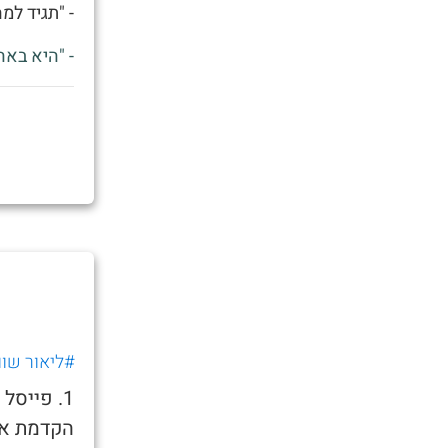
- "תגיד למ
- "היא באה
#ליאור שוו
1. פייס
הקדמת את