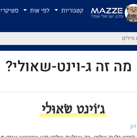
קטגוריות
לפי אות
סטיקרי
מה זה ג-וינט-שאולי?
ג׳וֹינט שׂאוּלי
דון