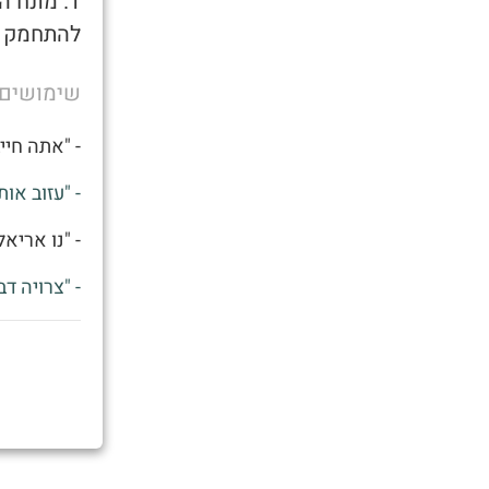
1. מונח
להתחמק מ
שימושים
- "אתה חיי
- "עזוב אות
- "נו אריא
- "צרויה דב