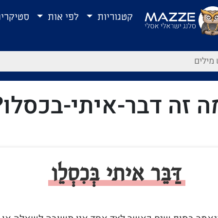
קטגוריות
לפי אות
סטיקרי
ה זה דבר-איתי-בכסלו?
דַּבֵּר איתי בְּכִסְלֵו