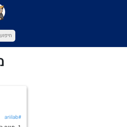
מ
#ariilab