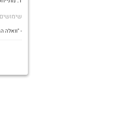
1. מתייחס לסם המסיבות קוקאין נקרא גם בשם נקודה/שלג
שימושים
- "וואלה ה