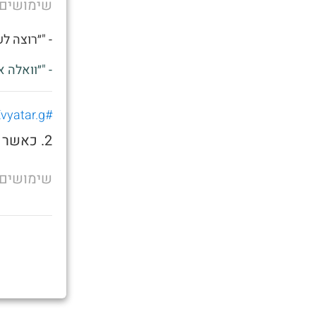
שימושים
- "״רוצה ל
- "״וואלה 
#Evyatar.g
2. כאשר אתה רוצה לשאכתה בצהריים
שימושים