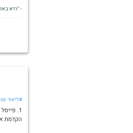
- "היא באה
#ליאור שוו
1. פייס
הקדמת את