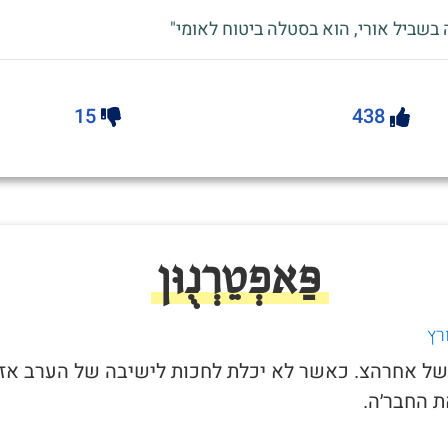
 בשביל אורי, הוא בסטלה ביטוח לאומי"
15
438
פַּאפְטֵרְנֻוּן
רץ
ל של אחרהצ. כאשר לא יכלת לחכות לישיבה של הערב אז
 החבר׳ה.