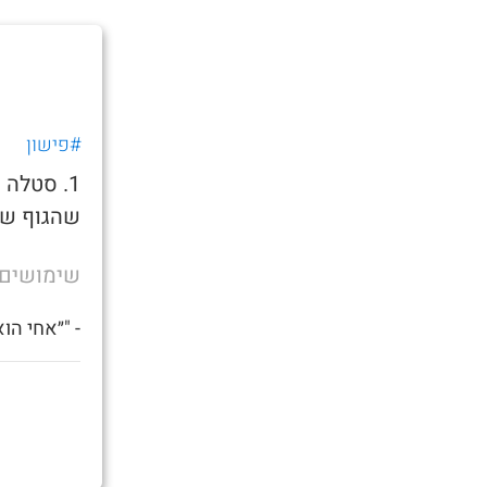
#פישון
1. סטלה
שהגוף של
שימושים
- "״אחי הו