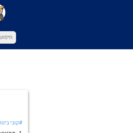
#קובי ביטון