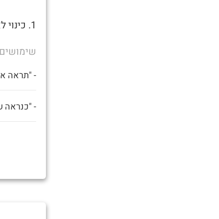
1. כינוי לאדם תחת השפעה קשה של אלכוהול או סמים.
שימושים
- "תראה את
- "כנראה ש