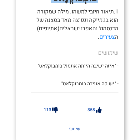
1.תיאור חיובי למשהו. מילה שמקורה
הוא בג'מייקה ונפוצה מאד בסצנה של
הדנסהול והאפרו ישראלים(אתיופים)
ה
צעירים
.
שימושים
- "איזה ישיבה הייתה אתמול בומבוקלאט"
- "יש פה אווירה בומבוקלאט"
113
358
שיתוף