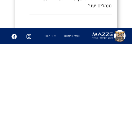
מנהלים יעני"
9
252
תנאי שימוש
צור קשר
שיתוף
פִּיצֻוּחִים
1. משחק בו משחקים אנשים זרים
שמבלים ביחד ואין להם נושאי שיחה
משותפים, ומנסים לפצח מיהם המכרים
המשותפים שלהם. מהלך המשחק: כל
משתתף שואל את השאר את השאלות