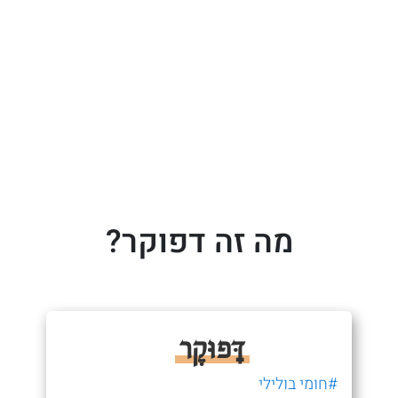
מה זה דפוקר?
דָּפוּּקֶר
#חומי בולילי