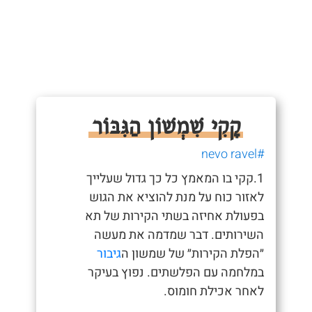
קָקִי שִׁמְשׁוֹן הַגִּבּוֹר
#nevo ravel
1.קקי בו המאמץ כל כך גדול שעלייך
לאזור כוח על מנת להוציא את הגוש
בפעולת אחיזה בשתי הקירות של תא
השירותים. דבר שמדמה את מעשה
״הפלת הקירות״ של שמשון ה
גיבור
במלחמה עם הפלשתים. נפוץ בעיקר
לאחר אכילת חומוס.