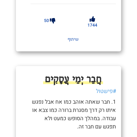
50
1744
שיתוף
חֲבֵר יְמֵי עֲסָקִים
#פישטול
1. חבר שאתה אוהב כמו אח אבל נפגש
איתו רק דרך מסגרת ברורה כמו צבא או
עבודה. במהלך הסופש כמעט ולא
תפגש עם חבר זה.