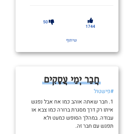
50
1744
שיתוף
חֲבֵר יְמֵי עֲסָקִים
#פישטול
1. חבר שאתה אוהב כמו אח אבל נפגש
איתו רק דרך מסגרת ברורה כמו צבא או
עבודה. במהלך הסופש כמעט ולא
תפגש עם חבר זה.