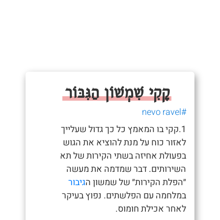
קָקִי שִׁמְשׁוֹן הַגִּבּוֹר
#nevo ravel
1.קקי בו המאמץ כל כך גדול שעלייך
לאזור כוח על מנת להוציא את הגוש
בפעולת אחיזה בשתי הקירות של תא
השירותים. דבר שמדמה את מעשה
״הפלת הקירות״ של שמשון ה
גיבור
במלחמה עם הפלשתים. נפוץ בעיקר
לאחר אכילת חומוס.