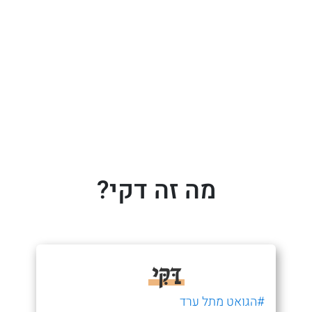
מה זה דקי?
דַּקִּי
#הגואט מתל ערד