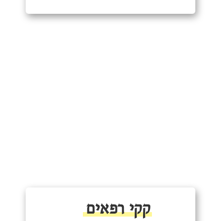
קקי רפאים