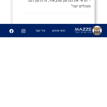
- "תראי את הגלשן שהבאתי, זה גלשן דגם
מנהלים יעני"
9
252
תנאי שימוש
צור קשר
שיתוף
פִּיצֻוּחִים
1. משחק בו משחקים אנשים זרים
שמבלים ביחד ואין להם נושאי שיחה
משותפים, ומנסים לפצח מיהם המכרים
המשותפים שלהם. מהלך המשחק: כל