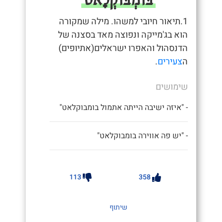
1.תיאור חיובי למשהו. מילה שמקורה
הוא בג'מייקה ונפוצה מאד בסצנה של
הדנסהול והאפרו ישראלים(אתיופים)
ה
צעירים
.
שימושים
- "איזה ישיבה הייתה אתמול בומבוקלאט"
- "יש פה אווירה בומבוקלאט"
113
358
שיתוף