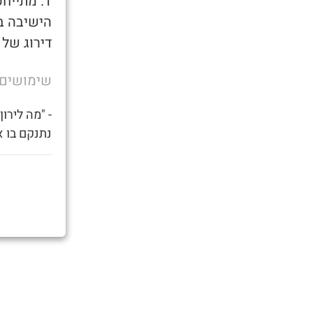
1. מתיי
הישיבה בא
דירוג של 
שימושים
- "מה לירו
נתנקם בו א