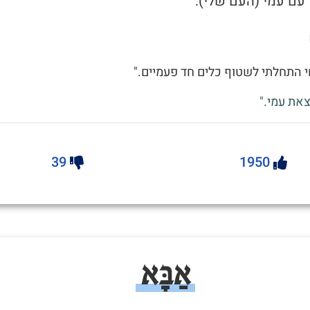
עם עמי (העם שלי).
 התחלתי לשטוף כלים חד פעמיים."
את עמי."
39
1950
אַבָּא