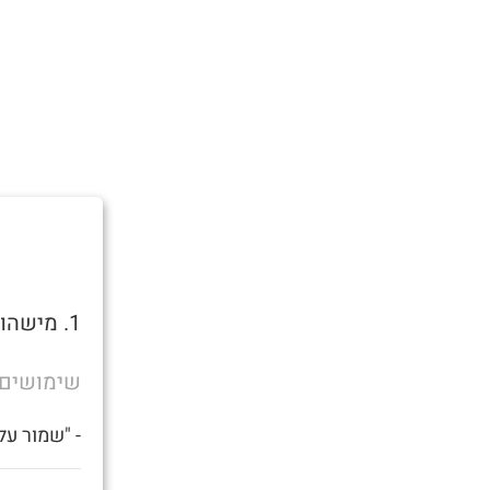
1. מישהו שצריך זין.
שימושים
- "שמור על