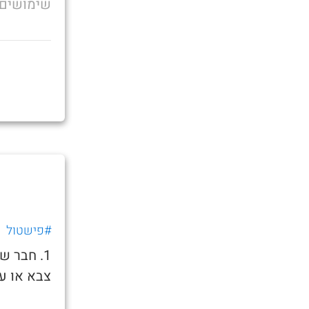
שימושים
#פישטול
1. חבר 
צבא או ע