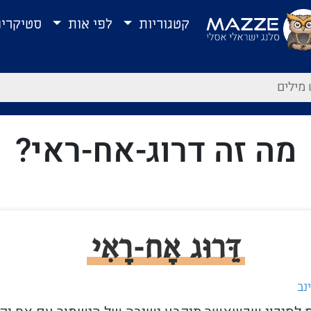
קטגוריות
לפי אות
סטיקרי
מה זה דרוג-אח-ראי?
דֵּרוּג אָח-רָאִי
נב