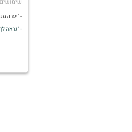
שימושים
- "יערה מג
- "נראה לך