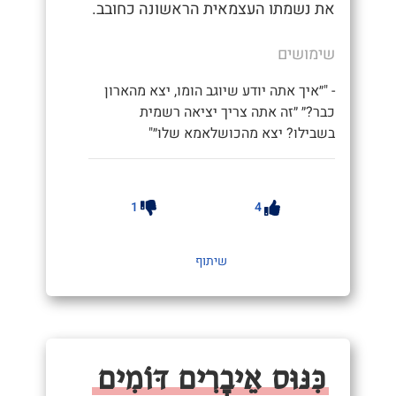
את נשמתו העצמאית הראשונה כחובב.
שימושים
- "״איך אתה יודע שיוגב הומו, יצא מהארון
כבר?״ ״זה אתה צריך יציאה רשמית
בשבילו? יצא מהכושלאמא שלו״"
1
4
שיתוף
כִּנּוּס אֵיבָרִים דּוֹמִים