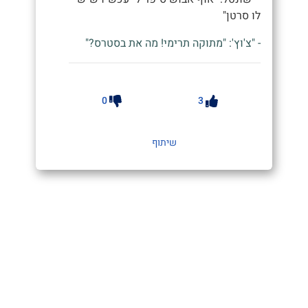
לו סרטן"
- "צ'וץ': "מתוקה תרימי! מה את בסטרס?"
0
3
שיתוף