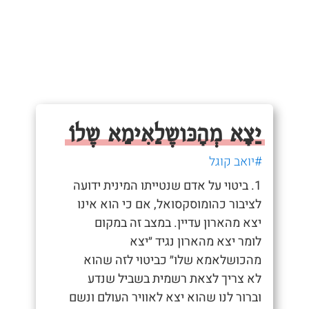
יַצָא מְהָכּושֶלַאִימַא שֶלוֹ
#יואב קוגל
1. ביטוי על אדם שנטייתו המינית ידועה
לציבור כהומוסקסואל, אם כי הוא אינו
יצא מהארון עדיין. במצב זה במקום
לומר יצא מהארון נגיד ״יצא
מהכושלאמא שלו״ כביטוי לזה שהוא
לא צריך לצאת רשמית בשביל שנדע
וברור לנו שהוא יצא לאוויר העולם ונשם