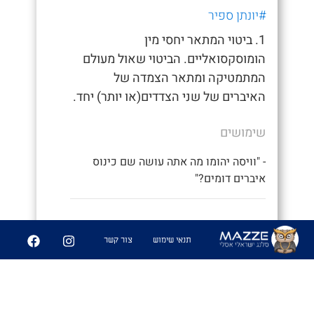
#יונתן ספיר
1. ביטוי המתאר יחסי מין
הומוסקסואליים. הביטוי שאול מעולם
המתמטיקה ומתאר הצמדה של
האיברים של שני הצדדים(או יותר) יחד.
שימושים
- "וויסה יהומו מה אתה עושה שם כינוס
איברים דומים?"
0
2
תנאי שימוש
צור קשר
שיתוף