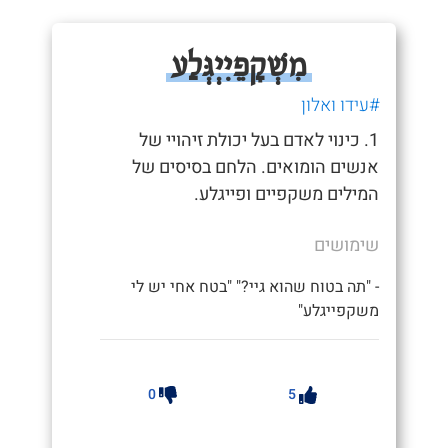
מִשְׁקָפֵיִיְגְּלַע
#עידו ואלון
1. כינוי לאדם בעל יכולת זיהויי של
אנשים הומואים. הלחם בסיסים של
המילים משקפיים ופייגלע.
שימושים
- "תה בטוח שהוא גיי?" "בטח אחי יש לי
משקפייגלע"
0
5