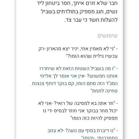
חבר שלא זורם איתך, חסר ביטחון ליד
נשים, חגג מספיק בתולדתים בשביל
להעלות חשד כי עבר צד.
שימושים
- "ני לא מאמין אחי, יניר יצא מהארון -רק
עכשיו גילית שהוא הומו?"
- "ו מה בשביל השטות הזאת לא שיחררו
אותנו חמשוש? -אין אני אומר לך אליחי
המג"ד הזה סתם הומו, קם בוקר דוחף צנצנת
טחינה לתחת"
- "חר אתה בא למסיבה של רואי? -אני לא
יכול מחר בבוקר אני חוזר לבסיס -די נו
תפסיק להיות כזה הומו"
- "נו דיברת בסוף עם נועה? -לא עזוב
התחרבנתי. -יהומו"