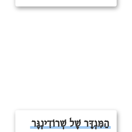
הַמִּגְדָּר שֶׁל שְׁרוֹדִינְגֶּר