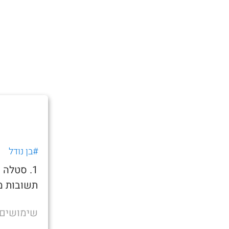
#בן נודל
1. סטלה
תשובות מ
שימושים