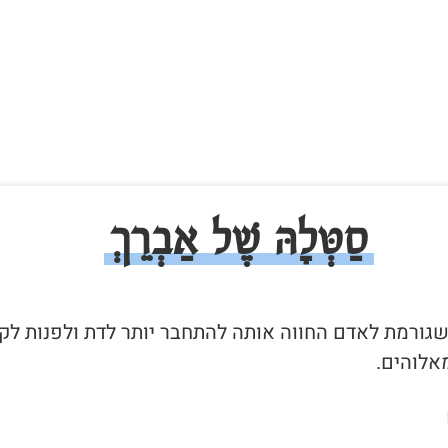
סַטְּלָהּ שֶׁל אַבְרֵךְ
 שגורמת לאדם החווה אותה להתחבר יותר לדת ולפנות לק
אלוהים.