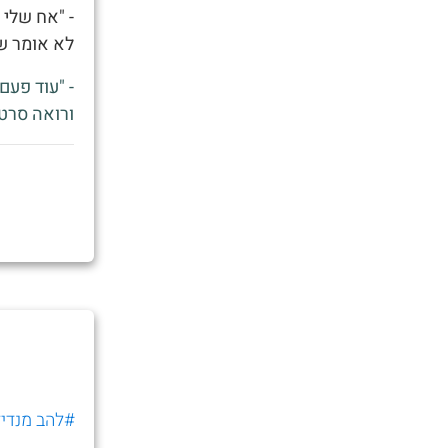
- "אח שלי
לא אומר שט
- "עוד פע
ורואה סרטו
#להב מנדיל