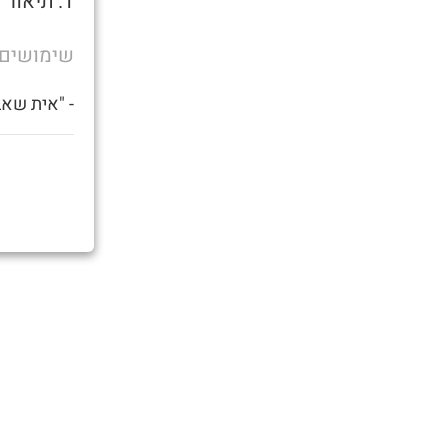
1. תיאור של מצב אופטימלי
שימושים
- "אית שאבי