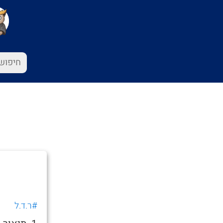
#ר.ד.ל