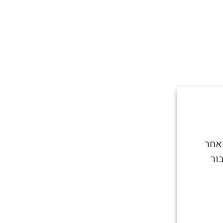
 אחר
ור