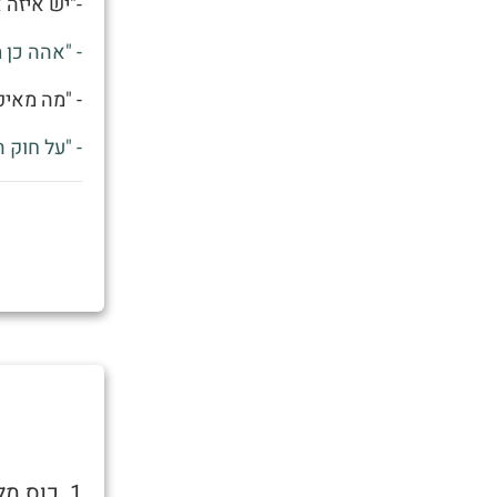
-"יש איזה 
- "אהה כן 
- "מה מאיפ
- "על חוק 
1. כוס 