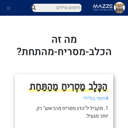
מה זה
הכלב-מסריח-מהתחת?
הַכֶּלֶב מַסְרִיחַ מֵהַתַּחַת
#חומי בולילי
1. מקביל ל"הדג מסריח מהראש" רק
יותר מגעיל.