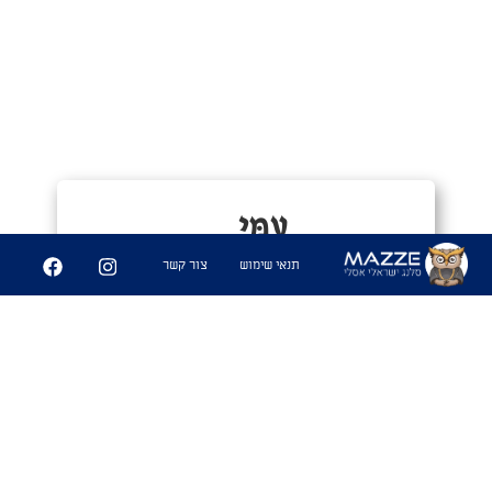
עַמִּי
#@tomer_d_
תנאי שימוש
צור קשר
1. כינוי לאדם אשר מתנהג בטמטום רב.
מבטאים כמו שם פרטי, לא להתבלבל
עם עמי (העם שלי).
שימושים
- "שמע אחי התחלתי לשטוף כלים חד