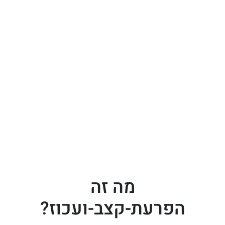
מה זה
הפרעת-קצב-ועכוז?