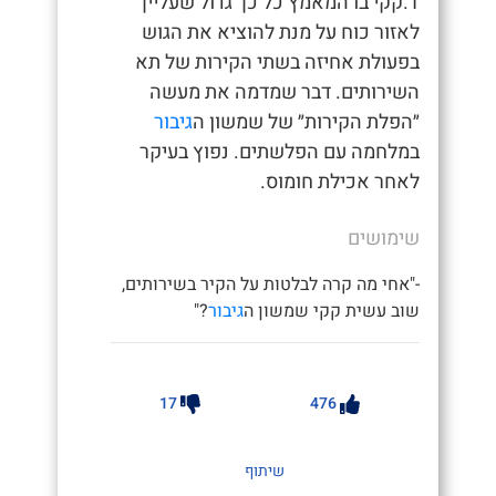
1.קקי בו המאמץ כל כך גדול שעלייך
לאזור כוח על מנת להוציא את הגוש
בפעולת אחיזה בשתי הקירות של תא
השירותים. דבר שמדמה את מעשה
״הפלת הקירות״ של שמשון ה
גיבור
במלחמה עם הפלשתים. נפוץ בעיקר
לאחר אכילת חומוס.
שימושים
-"אחי מה קרה לבלטות על הקיר בשירותים,
שוב עשית קקי שמשון ה
גיבור
?"
17
476
שיתוף