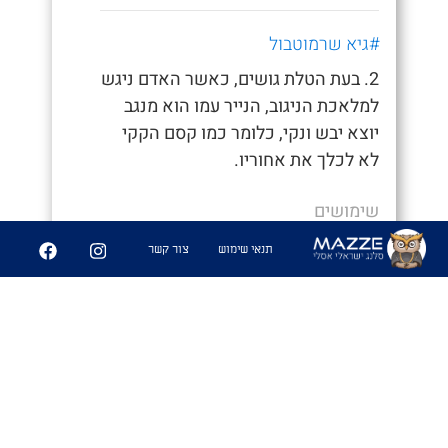
#גיא שרמוטבול
2. בעת הטלת גושים, כאשר האדם ניגש
למלאכת הניגוב, הנייר עמו הוא מנגב
יוצא יבש ונקי, כלומר כמו קסם הקקי
לא לכלך את אחוריו.
שימושים
- "איך סיימת ככה מהר, חשבתי כבר נאחר"
תנאי שימוש
צור קשר
- "היה לי קקי קסם לא הייתי צריך לנגב
אפילו"
6
361