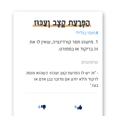
הַפְרָעַת קֶצֶב וְעַכּוּז
#חומי בולילי
1. מישהו חסר קורדינציה, שאין לו את
זה בריקוד או בספורט.
שימושים
- "זה יש לו הפרעת קצב ועכוז- כשהוא מנסה
לרקוד ת'לא יודע אם מדובר בבן אדם או
בעז."
0
0