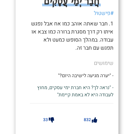
חֲבֵר יְמֵי עֲסָקִים
#פישטול
1. חבר שאתה אוהב כמו אח אבל נפגש
איתו רק דרך מסגרת ברורה כמו צבא או
עבודה. במהלך הסופש כמעט ולא
תפגש עם חבר זה.
שימושים
- "יערה מגיעה לישיבה היום?"
- "נראה לך? היא חברת ימי עסקים, מחוץ
לעבודה היא לא באמת קיימת"
33
832