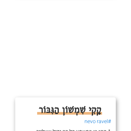
קָקִי שִׁמְשׁוֹן הַגִּבּוֹר
#nevo ravel