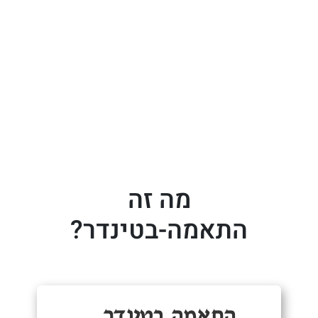
מה זה
התאמה-בטינדר?
הָתְאַמה בטיִנְדֶר