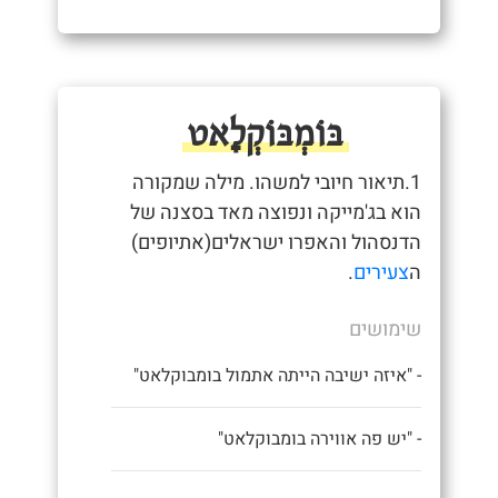
בּוֹמְבּוֹקְלָאט
1.תיאור חיובי למשהו. מילה שמקורה
הוא בג'מייקה ונפוצה מאד בסצנה של
הדנסהול והאפרו ישראלים(אתיופים)
ה
צעירים
.
שימושים
- "איזה ישיבה הייתה אתמול בומבוקלאט"
- "יש פה אווירה בומבוקלאט"