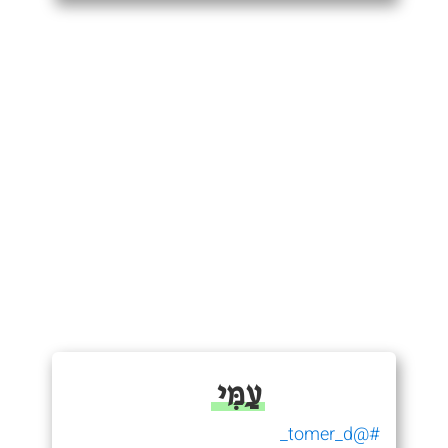
עַמִּי
#@tomer_d_