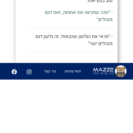
טוב במציאות"
- "חכה שתראה את אחותה, זאת דגם
מנהלים"
- "תראי את הגלשן שהבאתי, זה גלשן דגם
מנהלים יעני"
9
252
תנאי שימוש
צור קשר
שיתוף
פִּיצֻוּחִים