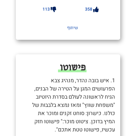
113
358
שיתוף
פישוטו
1. איש בובה נהדר, מנהיג צבא
הפרעושים המגן על הטירה של הבנים,
הגיח לראשונה לעולם בסדרת היוטיוב
"משפחת שווץ" ומאז נמצא בלבבות של
כולנו. כישרון: סוחט זקנים ומוכר את
המיץ בדוכן. ציטוט מוכר:" פישוטו חזק
עכשיו, פישוטו טטת אתכם".