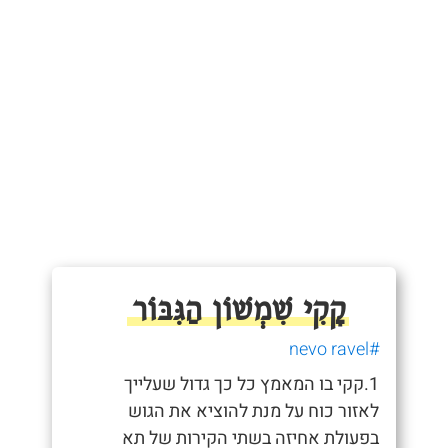
קָקִי שִׁמְשׁוֹן הַגִּבּוֹר
#nevo ravel
1.קקי בו המאמץ כל כך גדול שעלייך
לאזור כוח על מנת להוציא את הגוש
בפעולת אחיזה בשתי הקירות של תא