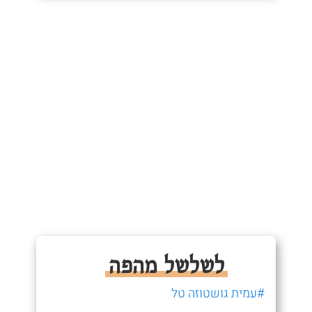
לשלשל מהפה
#עמית גושטוזה טל