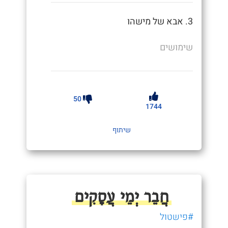
3. אבא של מישהו
שימושים
50
1744
שיתוף
חֲבֵר יְמֵי עֲסָקִים
#פישטול