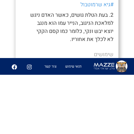
#גיא שרמוטבול
2. בעת הטלת גושים, כאשר האדם ניגש
למלאכת הניגוב, הנייר עמו הוא מנגב
יוצא יבש ונקי, כלומר כמו קסם הקקי
לא לכלך את אחוריו.
שימושים
- "איך סיימת ככה מהר, חשבתי כבר נאחר"
תנאי שימוש
צור קשר
- "היה לי קקי קסם לא הייתי צריך לנגב
אפילו"
6
361
שיתוף