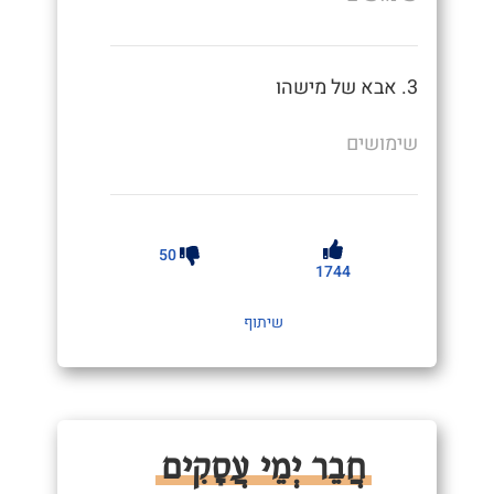
3. אבא של מישהו
שימושים
50
1744
שיתוף
חֲבֵר יְמֵי עֲסָקִים