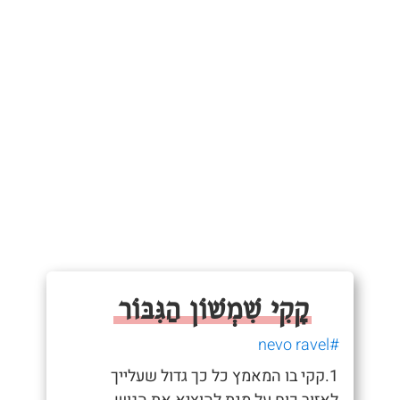
קָקִי שִׁמְשׁוֹן הַגִּבּוֹר
#nevo ravel
1.קקי בו המאמץ כל כך גדול שעלייך