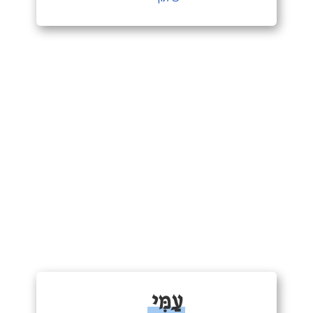
עַמִּי