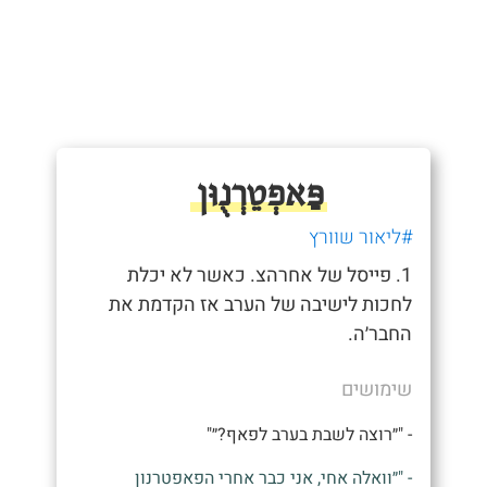
פַּאפְטֵרְנֻוּן
#ליאור שוורץ
1. פייסל של אחרהצ. כאשר לא יכלת
לחכות לישיבה של הערב אז הקדמת את
החבר׳ה.
שימושים
- "״רוצה לשבת בערב לפאף?״"
- "״וואלה אחי, אני כבר אחרי הפאפטרנון