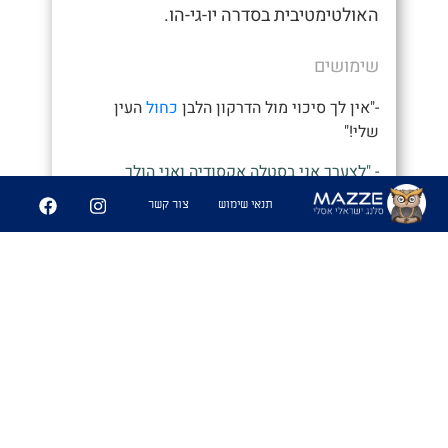
האולטימטיבית בסדרה יו-גי-הו.
שימושים
-"אין לך סיכוי מול הדרקון הלבן
כחול
העין
שלי!"
- "לצערך אני בסטלה אקסודיה ואני הולך
להשמיד!"
תנאי שימוש
צור קשר
21
135
שיתוף