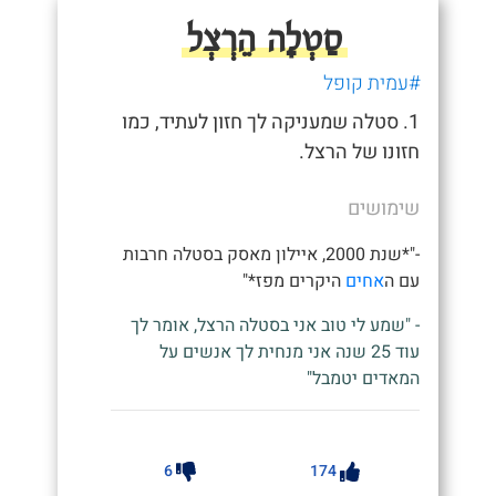
סַטְלָה הֵרְצְל
#עמית קופל
1. סטלה שמעניקה לך חזון לעתיד, כמו
חזונו של הרצל.
שימושים
-"*שנת 2000, איילון מאסק בסטלה חרבות
עם ה
אחים
היקרים מפז*"
- "שמע לי טוב אני בסטלה הרצל, אומר לך
עוד 25 שנה אני מנחית לך אנשים על
המאדים יטמבל"
6
174