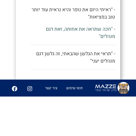
- "ראיתי היום את נופר והיא נראית עוד יותר
טוב במציאות"
- "חכה שתראה את אחותה, זאת דגם
מנהלים"
- "תראי את הגלשן שהבאתי, זה גלשן דגם
מנהלים יעני"
9
252
תנאי שימוש
צור קשר
שיתוף