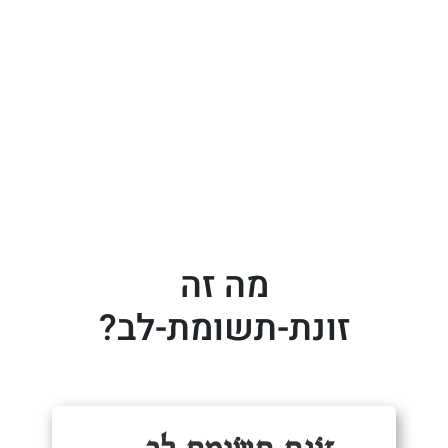
מה זה
זונת-תשומת-לב?
זוֹנַת תְּשׂוּמֶת לֵב