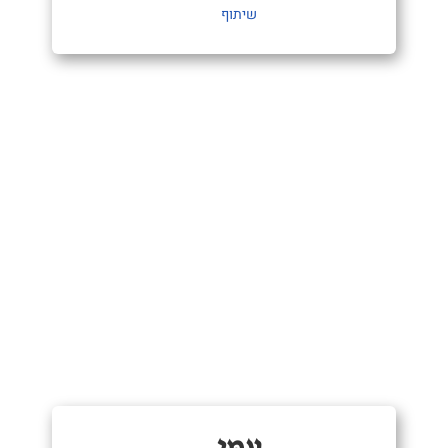
שיתוף
עַמִּי