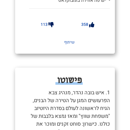
- "יש פה אווירה בומבוקלאט"
113
358
שיתוף
פישוטו
1. איש בובה נהדר, מנהיג צבא
הפרעושים המגן על הטירה של הבנים,
הגיח לראשונה לעולם בסדרת היוטיוב
"משפחת שווץ" ומאז נמצא בלבבות של
כולנו. כישרון: סוחט זקנים ומוכר את