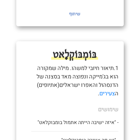
שיתוף
בּוֹמְבּוֹקְלָאט
1.תיאור חיובי למשהו. מילה שמקורה
הוא בג'מייקה ונפוצה מאד בסצנה של
הדנסהול והאפרו ישראלים(אתיופים)
ה
צעירים
.
שימושים
- "איזה ישיבה הייתה אתמול בומבוקלאט"