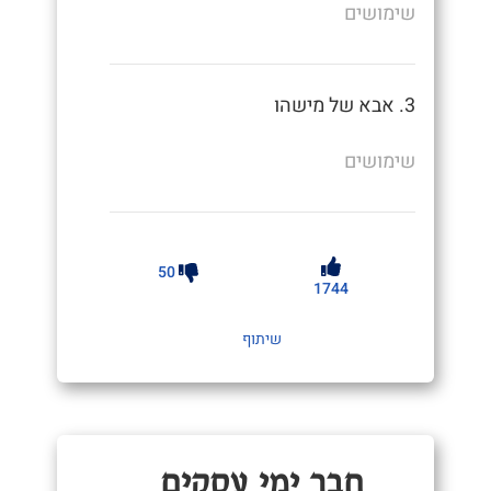
שימושים
3. אבא של מישהו
שימושים
50
1744
שיתוף
חֲבֵר יְמֵי עֲסָקִים