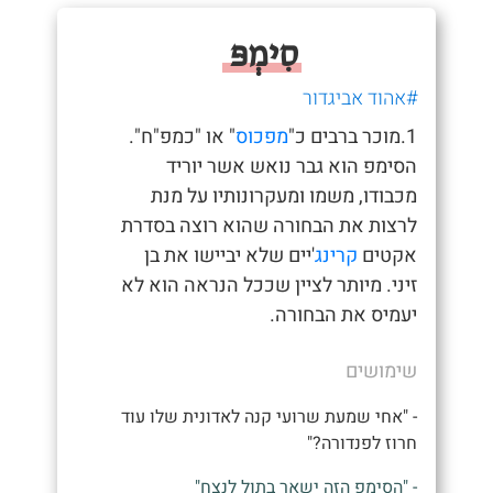
סִימְפּ
#אהוד אביגדור
1.מוכר ברבים כ"
מפכוס
" או "כמפ"ח".
הסימפ הוא גבר נואש אשר יוריד
מכבודו, משמו ומעקרונותיו על מנת
לרצות את הבחורה שהוא רוצה בסדרת
אקטים
קרינג
'יים שלא יביישו את בן
זיני. מיותר לציין שככל הנראה הוא לא
יעמיס את הבחורה.
שימושים
- "אחי שמעת שרועי קנה לאדונית שלו עוד
חרוז לפנדורה?"
- "הסימפ הזה ישאר בתול לנצח"