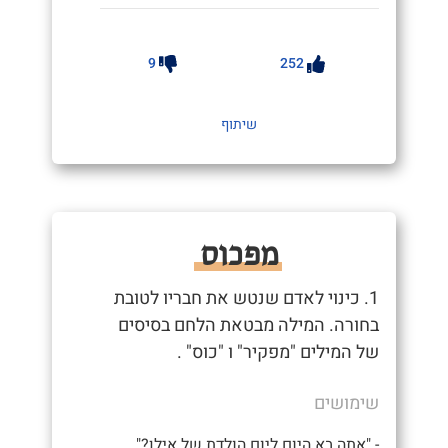
9
252
שיתוף
מפכוס
1. כינוי לאדם שנטש את חבריו לטובת
בחורה. המילה מבטאת הלחם בסיסים
של המילים "מפקיר" ו "כוס" .
שימושים
- "אתה בא היום ליום הולדת של אילן?"