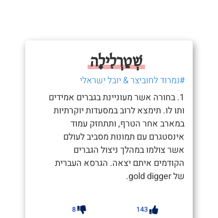
שְׁטַרְלִילָה
#נמרוד לחוביצר & יובל ישראלי
1. בחורה אשר מעוניינת בגברים אמידים
ותו לו. תימצא לרוב במסעדות יוקרתיות
במארב אחר הטרף, ותתחזק עמוד
אינסטגרם עם תמונות מסביב לעולם
אשר צולמו במהלך ניצול הגברים
הקודמים איתם יצאה. הגרסא העברית
של gold digger.
8
143