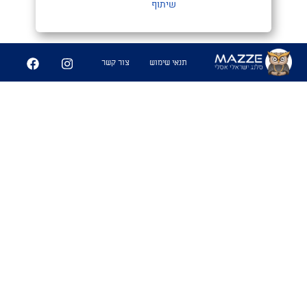
שיתוף
תנאי שימוש
צור קשר
מַעֲרָכָה צְמוּדָה
#נגב
1. כאשר אתה חש דחייה לאופי של
מישהי במקביל למשיכה גופנית. מעין
משחק שח מט,בין המוח לזין הנקרא
מערכה צמודה
שימושים
- "מה קורה איתך ועם נועה מהבר אתמול?"
אל תשאל אחי האופי שלה נוראי. ממש
מערכה צמודה"